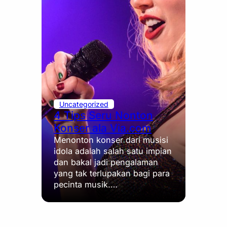
Uncategorized
4 Tips Seru Nonton
Konser ala Via.com
Menonton konser dari musisi
idola adalah salah satu impian
dan bakal jadi pengalaman
yang tak terlupakan bagi para
pecinta musik.…