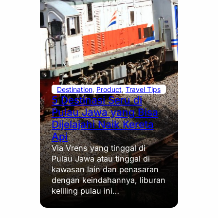
Destination
, 
Product
, 
Travel Tips
5 Destinasi Seru di
Pulau Jawa yang Bisa
Dijelajahi Naik Kereta
Api
Via Vrens yang tinggal di
Pulau Jawa atau tinggal di
kawasan lain dan penasaran
dengan keindahannya, liburan
keliling pulau ini…