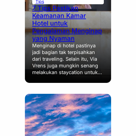
Tips
7 Tips Pastikan
Keamanan Kamar
Hotel untuk
Pengalaman Menginap
yang Nyaman
Menginap di hotel pastinya
jadi bagian tak terpisahkan
dari traveling. Selain itu, Via
Vrens juga mungkin senang
melakukan staycation untuk…