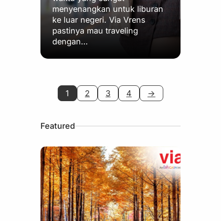
menyenangkan untuk liburan
ke luar negeri. Via Vrens
pastinya mau traveling
dengan…
1
2
3
4
→
Featured