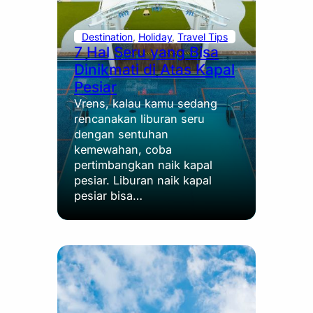
Destination
, 
Holiday
, 
Travel Tips
7 Hal Seru yang Bisa
Dinikmati di Atas Kapal
Pesiar
Vrens, kalau kamu sedang
rencanakan liburan seru
dengan sentuhan
kemewahan, coba
pertimbangkan naik kapal
pesiar. Liburan naik kapal
pesiar bisa…