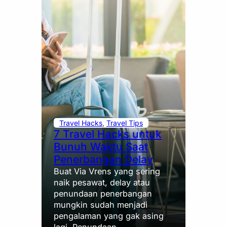
Travel Hacks
, 
Travel Tips
7 Travel Hacks untuk
Bunuh Waktu Saat
Penerbangan Delay
Buat Via Vrens yang sering
naik pesawat, delay atau
penundaan penerbangan
mungkin sudah menjadi
pengalaman yang gak asing