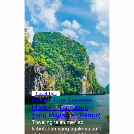
Travel Tips
Empat Tipe Traveler
Modern: Termasuk
yang Mana kah Kamu?
Traveling telah menjadi
kebutuhan yang agaknya sulit