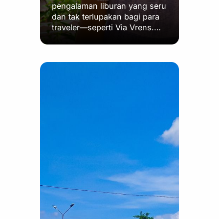
pengalaman liburan yang seru
dan tak terlupakan bagi para
traveler—seperti Via Vrens.…