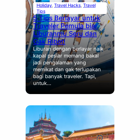
Holiday
, 
Travel Hacks
, 
Travel
Tips
5 Tips Berlayar untuk
Traveler Pemula biar
Liburanmu Seru dan
Gak Ribet!
Liburan dengan berlayar naik
kapal pesiar memang bakal
jadi pengalaman yang
memikat dan gak terlupakan
bagi banyak traveler. Tapi,
untuk…