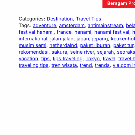
Beragam Pro
Categories:
Destination
, 
Travel Tips
Tags:
adventure
, 
amsterdam
, 
antimainstream
, 
bel
festival hanami
, 
france
, 
hanami
, 
hanami festival
, 
h
international
, 
jalan jalan
, 
japan
, 
jepang
, 
keukenho
musim semi
, 
netherdalnd
, 
paket liburan
, 
paket tur
rekomendasi
, 
sakura
, 
seine river
, 
sejarah
, 
seorak
vacation
, 
tips
, 
tips traveling
, 
Tokyo
, 
travel
, 
travel 
traveling tips
, 
tren wisata
, 
trend
, 
trends
, 
via.com 