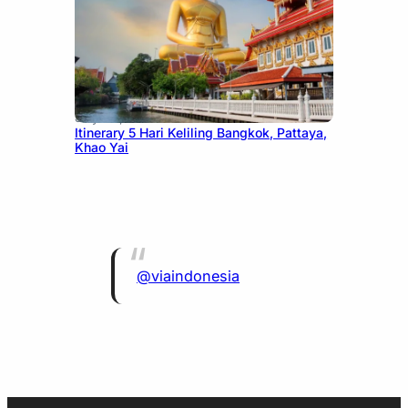
July 20, 2026
Itinerary 5 Hari Keliling Bangkok, Pattaya,
Khao Yai
@viaindonesia