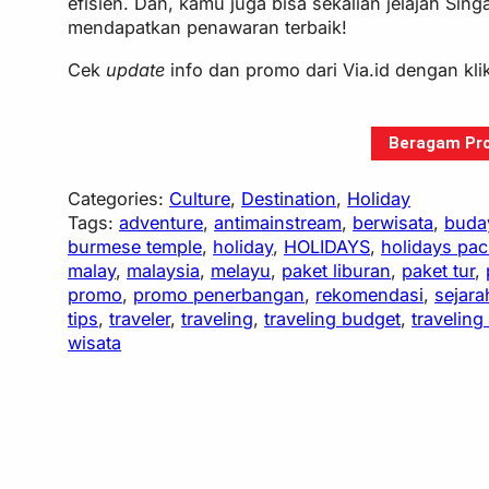
efisien. Dan, kamu juga bisa sekalian jelajah Si
mendapatkan penawaran terbaik!
Cek
update
info dan promo dari Via.id dengan kl
Beragam Pro
Categories:
Culture
, 
Destination
, 
Holiday
Tags:
adventure
, 
antimainstream
, 
berwisata
, 
buda
burmese temple
, 
holiday
, 
HOLIDAYS
, 
holidays pa
malay
, 
malaysia
, 
melayu
, 
paket liburan
, 
paket tur
, 
promo
, 
promo penerbangan
, 
rekomendasi
, 
sejara
tips
, 
traveler
, 
traveling
, 
traveling budget
, 
traveling
wisata