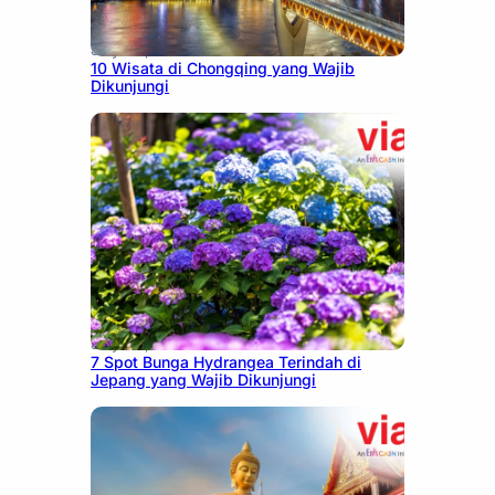
July 30, 2026
10 Wisata di Chongqing yang Wajib
Dikunjungi
July 23, 2026
7 Spot Bunga Hydrangea Terindah di
Jepang yang Wajib Dikunjungi