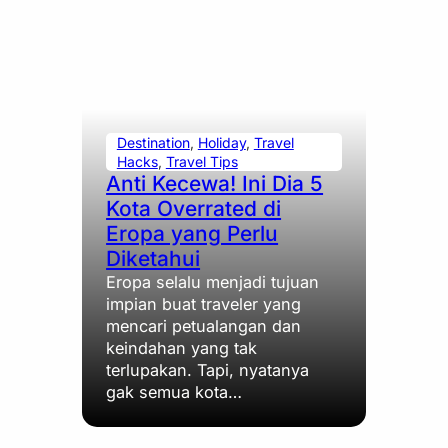
Destination
, 
Holiday
, 
Travel
Hacks
, 
Travel Tips
Anti Kecewa! Ini Dia 5
Kota Overrated di
Eropa yang Perlu
Diketahui
Eropa selalu menjadi tujuan
impian buat traveler yang
mencari petualangan dan
keindahan yang tak
terlupakan. Tapi, nyatanya
gak semua kota…