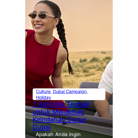
Culture
, 
Dubai Campaign
, 
Holiday
7 Aktivitas Terbaik
untuk Menikmati
Keindahan Gurun
Dubai
Apakah Anda ingin