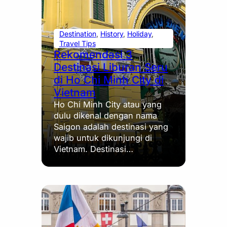
Destination
, 
History
, 
Holiday
, 
Travel Tips
Rekomendasi 3
Destinasi Liburan Seru
di Ho Chi Minh City di
Vietnam
Ho Chi Minh City atau yang
dulu dikenal dengan nama
Saigon adalah destinasi yang
wajib untuk dikunjungi di
Vietnam. Destinasi…