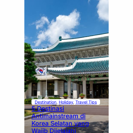
Destination
, 
Holiday
, 
Travel Tips
5 Destinasi
Antimainstream di
Korea Selatan yang
Wajib Dijelajahi