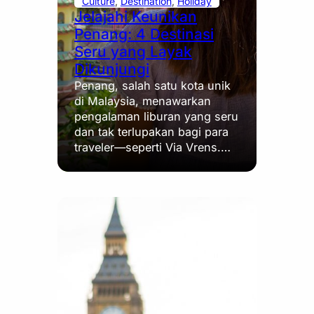
Culture
, 
Destination
, 
Holiday
Jelajahi Keunikan
Penang: 4 Destinasi
Seru yang Layak
Dikunjungi
Penang, salah satu kota unik
di Malaysia, menawarkan
pengalaman liburan yang seru
dan tak terlupakan bagi para
traveler—seperti Via Vrens.…