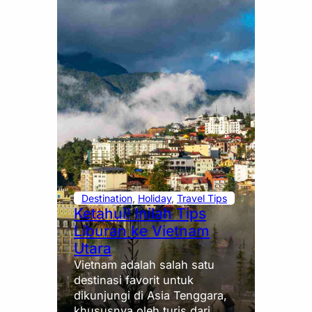
Destination
, 
Holiday
, 
Travel Tips
Ketahui! Inilah Tips
Liburan ke Vietnam
Utara
Vietnam adalah salah satu
destinasi favorit untuk
dikunjungi di Asia Tenggara,
khususnya oleh turis dari