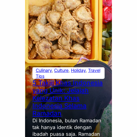
Culinary
, 
Culture
, 
Holiday
, 
Travel
Tips
5 Takjil Khas Indonesia
yang Unik: Jelajah
Kelezatan Khas
Indonesia Selama
Ramadan
Di Indonesia, bulan Ramadan
tak hanya identik dengan
ibadah puasa saja. Ramadan