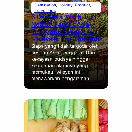
Destination
, 
Holiday
, 
Product
, 
Travel Tips
6 Destinasi Wajib Tur 3
Negara Favorit Asia
Tenggara: Singapura,
Malaysia, dan Thailand
Siapa yang tidak tergoda oleh
pesona Asia Tenggara? Dari
kekayaan budaya hingga
keindahan alamnya yang
memukau, wilayah ini
menawarkan pengalaman…