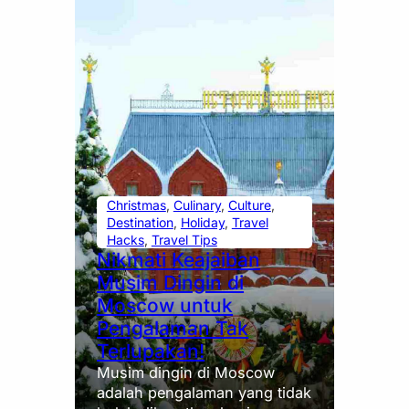
Christmas
, 
Culinary
, 
Culture
, 
Destination
, 
Holiday
, 
Travel
Hacks
, 
Travel Tips
Nikmati Keajaiban
Musim Dingin di
Moscow untuk
Pengalaman Tak
Terlupakan!
Musim dingin di Moscow
adalah pengalaman yang tidak