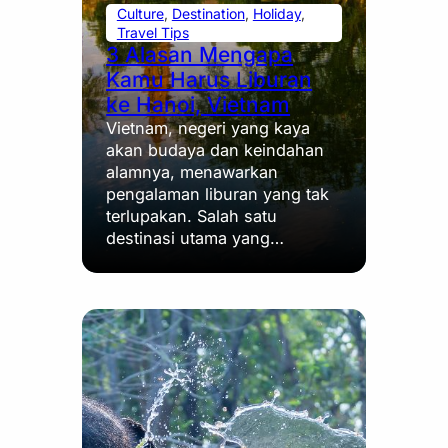
Culture
, 
Destination
, 
Holiday
, 
Travel Tips
3 Alasan Mengapa
Kamu Harus Liburan
ke Hanoi, Vietnam
Vietnam, negeri yang kaya
akan budaya dan keindahan
alamnya, menawarkan
pengalaman liburan yang tak
terlupakan. Salah satu
destinasi utama yang…