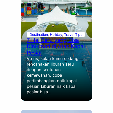
Destination
, 
Holiday
, 
Travel Tips
7 Hal Seru yang Bisa
Dinikmati di Atas Kapal
Pesiar
Vrens, kalau kamu sedang
rencanakan liburan seru
dengan sentuhan
kemewahan, coba
pertimbangkan naik kapal
pesiar. Liburan naik kapal
pesiar bisa…