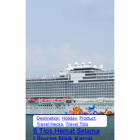
Destination
, 
Holiday
, 
Product
, 
Travel Hacks
, 
Travel Tips
6 Tips Hemat Selama
Liburan Naik Kapal