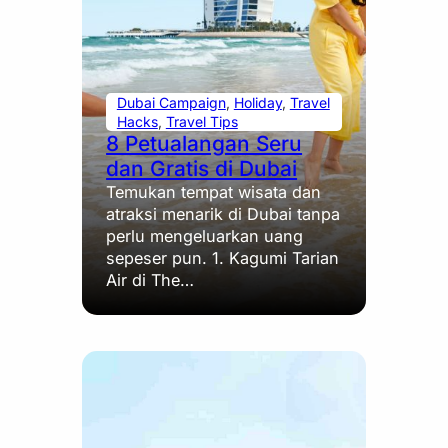
Dubai Campaign
, 
Holiday
, 
Travel
Hacks
, 
Travel Tips
8 Petualangan Seru
dan Gratis di Dubai
Temukan tempat wisata dan
atraksi menarik di Dubai tanpa
perlu mengeluarkan uang
sepeser pun. 1. Kagumi Tarian
Air di The…