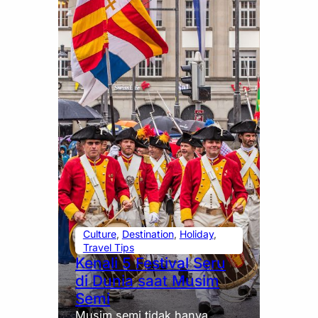
Culture
, 
Destination
, 
Holiday
, 
Travel Tips
Kenali 5 Festival Seru
di Dunia saat Musim
Semi
Musim semi tidak hanya