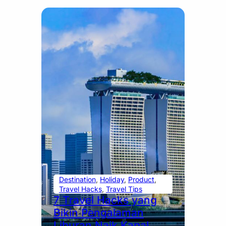
Destination
, 
Holiday
, 
Product
, 
Travel Hacks
, 
Travel Tips
7 Travel Hacks yang
Bikin Pengalaman
Liburan Naik Kapal