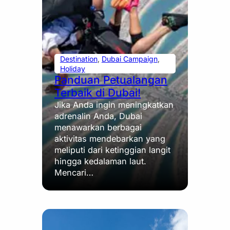
Destination
, 
Dubai Campaign
, 
Holiday
Panduan Petualangan
Terbaik di Dubai!
Jika Anda ingin meningkatkan
adrenalin Anda, Dubai
menawarkan berbagai
aktivitas mendebarkan yang
meliputi dari ketinggian langit
hingga kedalaman laut.
Mencari…