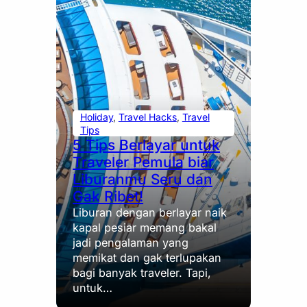
Holiday
, 
Travel Hacks
, 
Travel
Tips
5 Tips Berlayar untuk
Traveler Pemula biar
Liburanmu Seru dan
Gak Ribet!
Liburan dengan berlayar naik
kapal pesiar memang bakal
jadi pengalaman yang
memikat dan gak terlupakan
bagi banyak traveler. Tapi,
untuk…