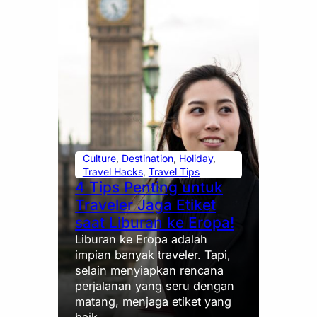
Culture
, 
Destination
, 
Holiday
, 
Travel Hacks
, 
Travel Tips
4 Tips Penting untuk
Traveler Jaga Etiket
saat Liburan ke Eropa!
Liburan ke Eropa adalah
impian banyak traveler. Tapi,
selain menyiapkan rencana
perjalanan yang seru dengan
matang, menjaga etiket yang