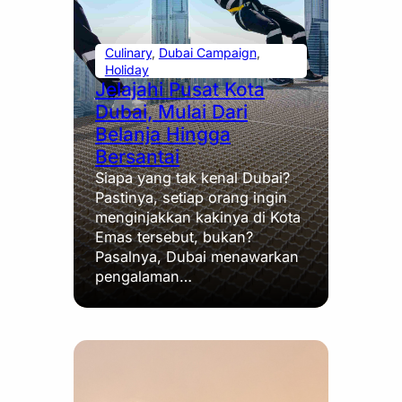
Culinary
, 
Dubai Campaign
, 
Holiday
Jelajahi Pusat Kota
Dubai, Mulai Dari
Belanja Hingga
Bersantai
Siapa yang tak kenal Dubai?
Pastinya, setiap orang ingin
menginjakkan kakinya di Kota
Emas tersebut, bukan?
Pasalnya, Dubai menawarkan
pengalaman…