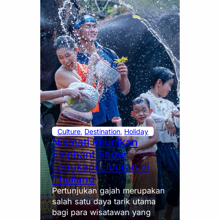
Culture
, 
Destination
, 
Holiday
Nikmati Keunikan
Elephant Show:
Lengkapi Liburan di
Thailand
Pertunjukan gajah merupakan
salah satu daya tarik utama
bagi para wisatawan yang