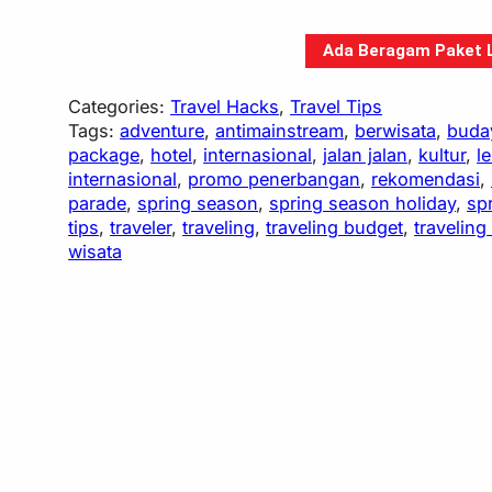
Ada Beragam Paket Li
Categories:
Travel Hacks
, 
Travel Tips
Tags:
adventure
, 
antimainstream
, 
berwisata
, 
buda
package
, 
hotel
, 
internasional
, 
jalan jalan
, 
kultur
, 
l
internasional
, 
promo penerbangan
, 
rekomendasi
, 
parade
, 
spring season
, 
spring season holiday
, 
spr
tips
, 
traveler
, 
traveling
, 
traveling budget
, 
traveling
wisata