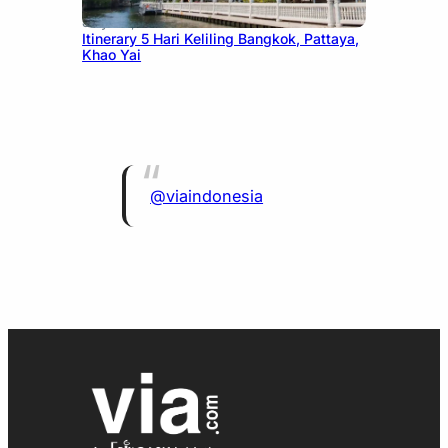
July 20, 2026
Itinerary 5 Hari Keliling Bangkok, Pattaya,
Khao Yai
@viaindonesia