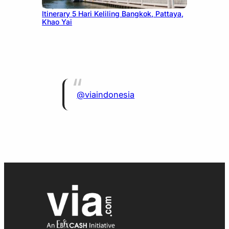
July 20, 2026
Itinerary 5 Hari Keliling Bangkok, Pattaya,
Khao Yai
@viaindonesia