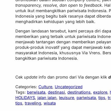
transparency, resolve, dan open to feedback
. Hal
untuk ikut membangkitkan pariwisata Indonesia. P
Indonesia yang begitu baik rasanya dapat diberd
menghadirkan kehidupan yang lebih baik.
Dengan landasan tersebut, kami percaya diri dapat
memberikan yang terbaik untuk pariwisata Indone
menjawab tantangan dengan memberikan pelaya
produk-produk inovatif yang dapat menjawab ke
masyarakat Indonesia, khususnya Via Vrens. Bers
bangkitkan pariwisata Indonesia.
Cek
update
info dan promo dari Via dengan klik
d
Categories:
Culture
, 
Uncategorized
Tags:
berwisata
, 
destinasi
, 
destinations
, 
explore
, 
HOLIDAYS
, 
jalan jalan
, 
leuisure
, 
pariwisata
, 
tips
, 
t
tips
, 
traveling
, 
wisata