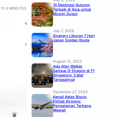
10 Destinasi Autumn
:
2–3 MINUTES
Terbaik di Asia untuk
Musim Gugur
July 7, 2026
Itinerary Liburan 7 Hari
Japan Golden Route
August 13, 2025
Ada Alan Walker
Sampai G-Dragon di F1
Singapore, Catat
Tanggalnya!
December 27, 2024
Kenali Kelas Bisnis
Etihad Airways:
Pengalaman Terbang
Mewah