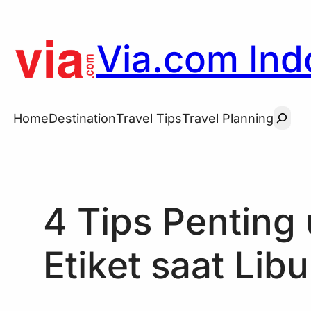
Skip
to
Via.com Indo
content
Searc
Home
Destination
Travel Tips
Travel Planning
4 Tips Penting
Etiket saat Lib