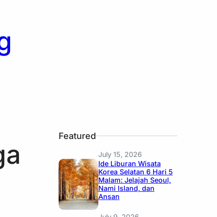
g
Featured
ga
July 15, 2026
Ide Liburan Wisata
Korea Selatan 6 Hari 5
Malam: Jelajah Seoul,
Nami Island, dan
Ansan
July 9, 2026