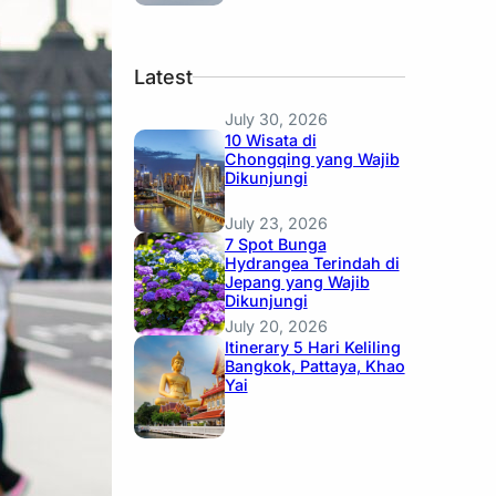
Latest
July 30, 2026
10 Wisata di
Chongqing yang Wajib
Dikunjungi
July 23, 2026
7 Spot Bunga
Hydrangea Terindah di
Jepang yang Wajib
Dikunjungi
July 20, 2026
Itinerary 5 Hari Keliling
Bangkok, Pattaya, Khao
Yai