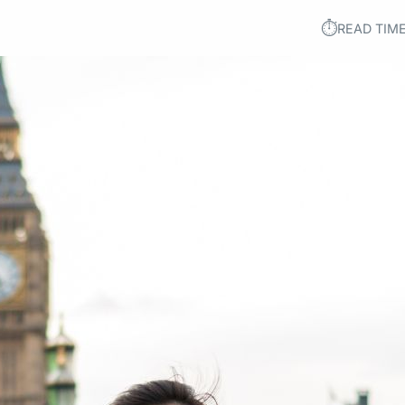
⏱︎
READ TIME