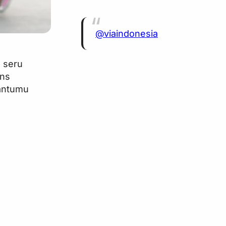
@viaindonesia
g seru
ens
antumu