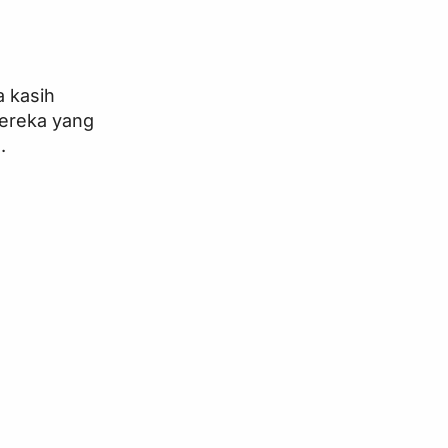
a kasih
mereka yang
.