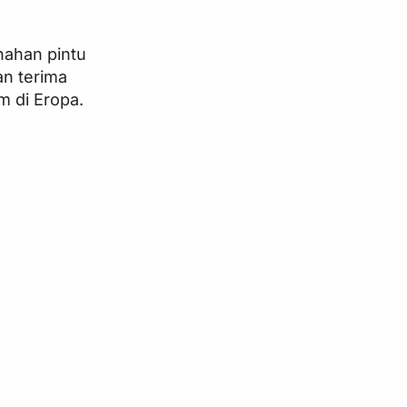
nahan pintu
n terima
m di Eropa.
’