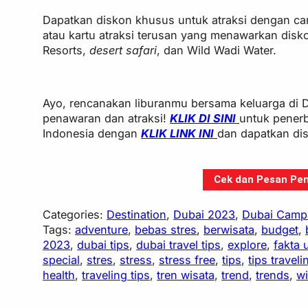
Dapatkan diskon khusus untuk atraksi dengan ca
atau kartu atraksi terusan yang menawarkan disk
Resorts,
desert safari
, dan Wild Wadi Water.
Ayo, rencanakan liburanmu bersama keluarga di 
penawaran dan atraksi!
KLIK DI SINI
untuk penerb
Indonesia dengan
KLIK LINK INI
dan dapatkan d
Cek dan Pesan Pen
Categories:
Destination
, 
Dubai 2023
, 
Dubai Camp
Tags:
adventure
, 
bebas stres
, 
berwisata
, 
budget
, 
2023
, 
dubai tips
, 
dubai travel tips
, 
explore
, 
fakta 
special
, 
stres
, 
stress
, 
stress free
, 
tips
, 
tips traveli
health
, 
traveling tips
, 
tren wisata
, 
trend
, 
trends
, 
wi