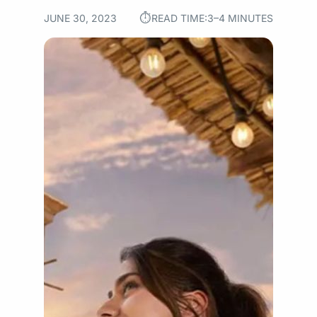
⏱︎
JUNE 30, 2023
READ TIME:
3–4 MINUTES