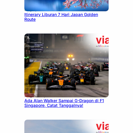
July 7, 2026
Itinerary Liburan 7 Hari Japan Golden
Route
August 13, 2025
Ada Alan Walker Sampai G-Dragon di F1
Singapore, Catat Tanggalnya!