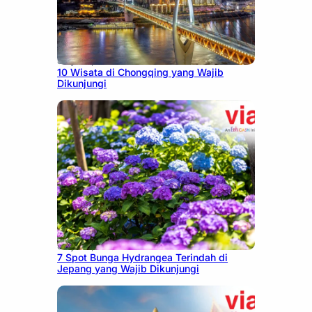
July 30, 2026
10 Wisata di Chongqing yang Wajib
Dikunjungi
July 23, 2026
7 Spot Bunga Hydrangea Terindah di
Jepang yang Wajib Dikunjungi