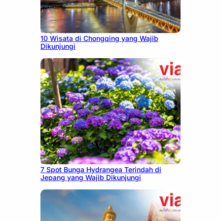
July 30, 2026
10 Wisata di Chongqing yang Wajib
Dikunjungi
July 23, 2026
7 Spot Bunga Hydrangea Terindah di
Jepang yang Wajib Dikunjungi