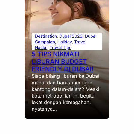
Destination
, 
Dubai 2023
, 
Dubai
Campaign
, 
Holiday
, 
Travel
Hacks
, 
Travel Tips
5 TIPS NIKMATI
LIBURAN BUDGET
FRIENDLY DI DUBAI!
Siapa bilang liburan ke Dubai
mahal dan harus merogoh
kantong dalam-dalam? Meski
kota metropolitan ini begitu
lekat dengan kemegahan,
nyatanya…