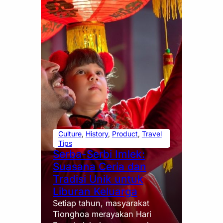
Culture
, 
History
, 
Product
, 
Travel
Tips
Serba-Serbi Imlek:
Suasana Ceria dan
Tradisi Unik untuk
Liburan Keluarga
Setiap tahun, masyarakat
Tionghoa merayakan Hari