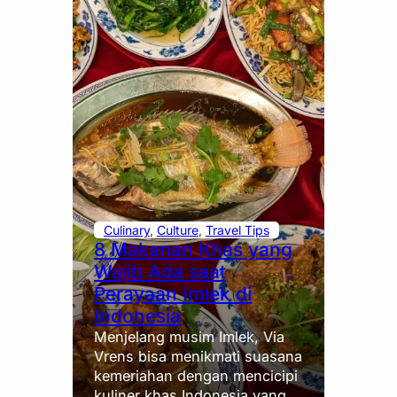
Culinary
, 
Culture
, 
Travel Tips
8 Makanan Khas yang
Wajib Ada saat
Perayaan Imlek di
Indonesia
Menjelang musim Imlek, Via
Vrens bisa menikmati suasana
kemeriahan dengan mencicipi
kuliner khas Indonesia yang