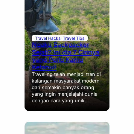
Travel Hacks
, 
Travel Tips
Ngaku Backpacker
Sejati? Ini dia 7 Cirinya
yang Perlu Kamu
Ketahui!
Traveling telah menjadi tren di
kalangan masyarakat modern
dan semakin banyak orang
yang ingin menjelajahi dunia
dengan cara yang unik…