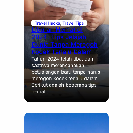
Travel Hacks
, 
Travel Tips
Liburan Hemat di
2024: Tips Jelajah
Dunia Tanpa Merogoh
Kocek Terlalu Dalam
Tahun 2024 telah tiba, dan
saatnya merencanakan
petualangan baru tanpa harus
merogoh kocek terlalu dalam.
Berikut adalah beberapa tips
hemat…