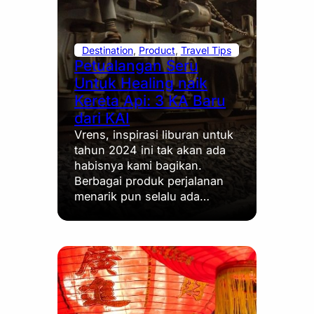
Destination
, 
Product
, 
Travel Tips
Petualangan Seru
Untuk Healing naik
Kereta Api: 3 KA Baru
dari KAI
Vrens, inspirasi liburan untuk
tahun 2024 ini tak akan ada
habisnya kami bagikan.
Berbagai produk perjalanan
menarik pun selalu ada…