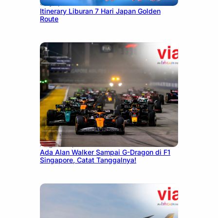
July 7, 2026
Itinerary Liburan 7 Hari Japan Golden
Route
August 13, 2025
Ada Alan Walker Sampai G-Dragon di F1
Singapore, Catat Tanggalnya!