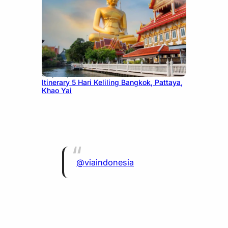
July 20, 2026
Itinerary 5 Hari Keliling Bangkok, Pattaya,
Khao Yai
@viaindonesia