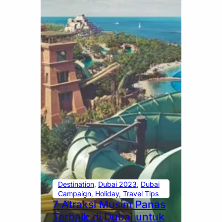
Destination
, 
Dubai 2023
, 
Dubai
Campaign
, 
Holiday
, 
Travel Tips
7 Atraksi Musim Panas
Terbaik di Dubai untuk