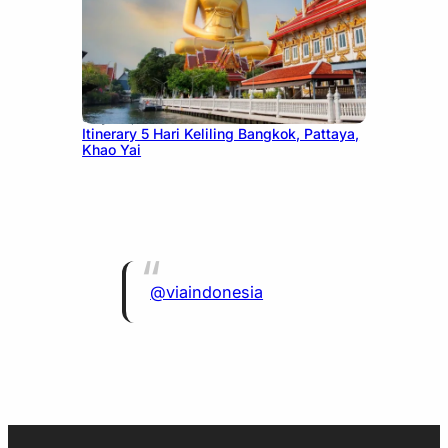
July 20, 2026
Itinerary 5 Hari Keliling Bangkok, Pattaya,
Khao Yai
@viaindonesia