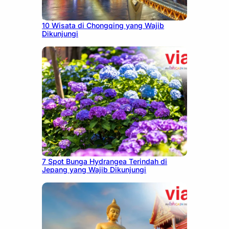
July 30, 2026
10 Wisata di Chongqing yang Wajib
Dikunjungi
July 23, 2026
7 Spot Bunga Hydrangea Terindah di
Jepang yang Wajib Dikunjungi