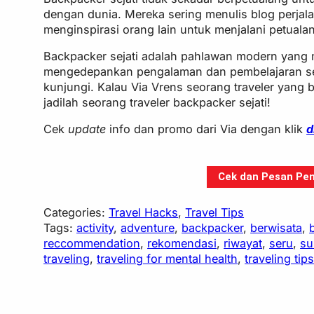
dengan dunia. Mereka sering menulis blog perjal
menginspirasi orang lain untuk menjalani petuala
Backpacker sejati adalah pahlawan modern yang 
mengedepankan pengalaman dan pembelajaran ser
kunjungi. Kalau Via Vrens seorang traveler yang 
jadilah seorang traveler backpacker sejati!
Cek
update
info dan promo dari Via dengan klik
d
Cek dan Pesan Pen
Categories:
Travel Hacks
, 
Travel Tips
Tags:
activity
, 
adventure
, 
backpacker
, 
berwisata
, 
reccommendation
, 
rekomendasi
, 
riwayat
, 
seru
, 
s
traveling
, 
traveling for mental health
, 
traveling tip