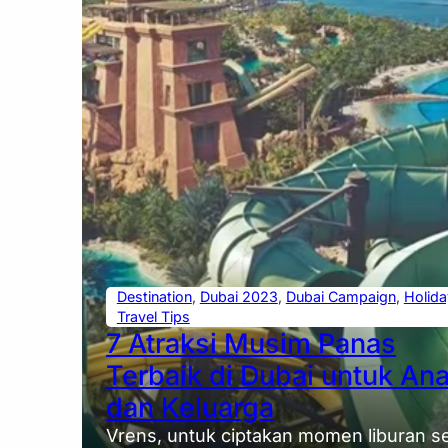
Destination
, 
Dubai 2023
, 
Dubai Campaign
, 
Holida
Travel Tips
7 Atraksi Musim Panas
Terbaik di Dubai untuk An
dan Keluarga
Vrens, untuk ciptakan momen liburan s