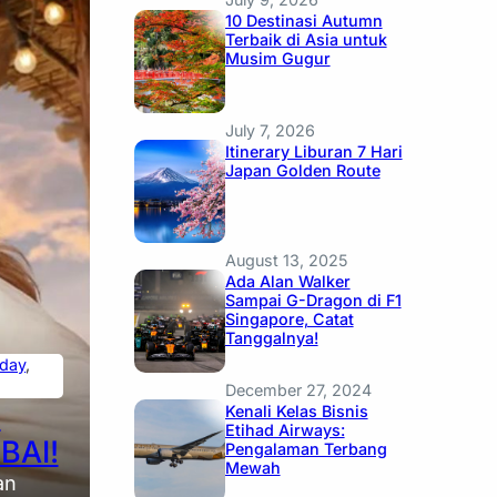
10 Destinasi Autumn
Terbaik di Asia untuk
Musim Gugur
July 7, 2026
Itinerary Liburan 7 Hari
Japan Golden Route
August 13, 2025
Ada Alan Walker
Sampai G-Dragon di F1
Singapore, Catat
Tanggalnya!
iday
, 
December 27, 2024
N
Kenali Kelas Bisnis
Etihad Airways:
BAI!
Pengalaman Terbang
Mewah
an