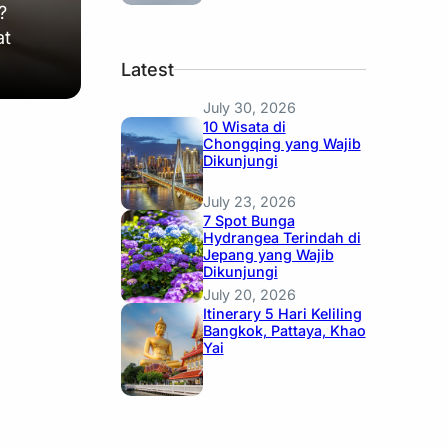
?
at
Latest
July 30, 2026
10 Wisata di
Chongqing yang Wajib
Dikunjungi
July 23, 2026
7 Spot Bunga
Hydrangea Terindah di
Jepang yang Wajib
Dikunjungi
July 20, 2026
Itinerary 5 Hari Keliling
Bangkok, Pattaya, Khao
Yai