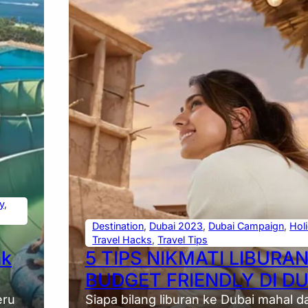
y
, 
Destination
, 
Dubai 2023
, 
Dubai Campaign
, 
Hol
Travel Hacks
, 
Travel Tips
ak
5 TIPS NIKMATI LIBURA
BUDGET FRIENDLY DI DU
eru
Siapa bilang liburan ke Dubai mahal d