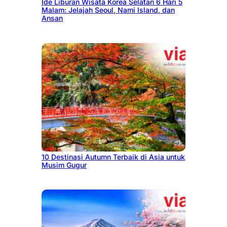
Ide Liburan Wisata Korea Selatan 6 Hari 5
Malam: Jelajah Seoul, Nami Island, dan
Ansan
July 9, 2026
10 Destinasi Autumn Terbaik di Asia untuk
Musim Gugur