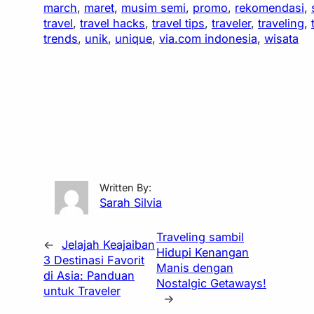
march
, 
maret
, 
musim semi
, 
promo
, 
rekomendasi
, 
travel
, 
travel hacks
, 
travel tips
, 
traveler
, 
traveling
, 
trends
, 
unik
, 
unique
, 
via.com indonesia
, 
wisata
Written By:
Sarah Silvia
Traveling sambil
←
Jelajah Keajaiban
Hidupi Kenangan
3 Destinasi Favorit
Manis dengan
di Asia: Panduan
Nostalgic Getaways!
untuk Traveler
→