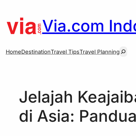
Skip
to
Via.com Indo
content
Searc
Home
Destination
Travel Tips
Travel Planning
Jelajah Keajaib
di Asia: Pandua