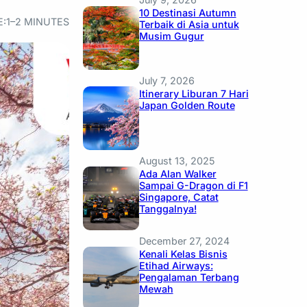
10 Destinasi Autumn
E:
1–2 MINUTES
Terbaik di Asia untuk
Musim Gugur
July 7, 2026
Itinerary Liburan 7 Hari
Japan Golden Route
August 13, 2025
Ada Alan Walker
Sampai G-Dragon di F1
Singapore, Catat
Tanggalnya!
December 27, 2024
Kenali Kelas Bisnis
Etihad Airways:
Pengalaman Terbang
Mewah