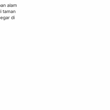
ban alam
di taman
egar di