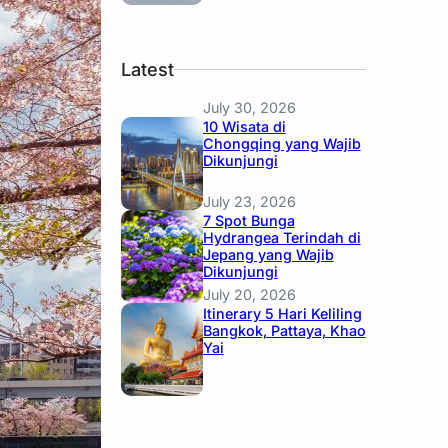
Latest
July 30, 2026
10 Wisata di
Chongqing yang Wajib
Dikunjungi
July 23, 2026
7 Spot Bunga
Hydrangea Terindah di
Jepang yang Wajib
Dikunjungi
July 20, 2026
Itinerary 5 Hari Keliling
Bangkok, Pattaya, Khao
Yai