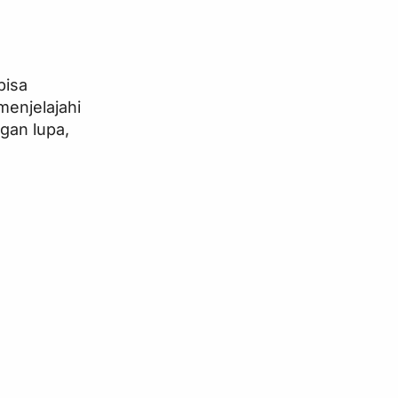
bisa
menjelajahi
gan lupa,