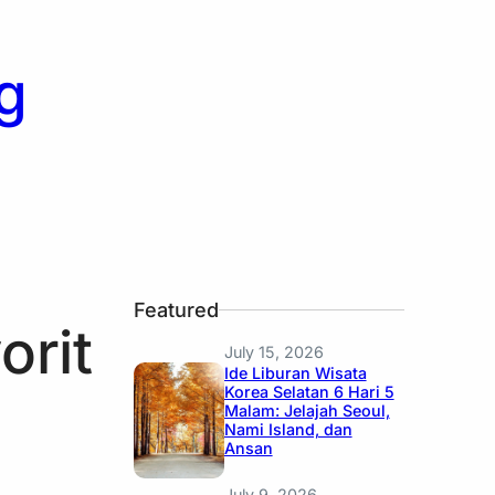
g
Featured
orit
July 15, 2026
Ide Liburan Wisata
Korea Selatan 6 Hari 5
Malam: Jelajah Seoul,
Nami Island, dan
Ansan
July 9, 2026