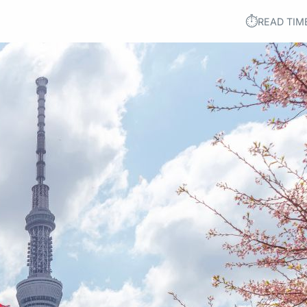
⏱︎
READ TIM