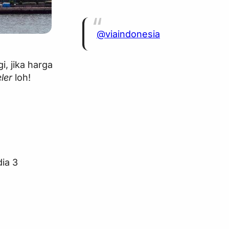
@viaindonesia
i, jika harga
ler
loh!
dia 3