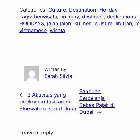
Categories:
Culture
, 
Destination
, 
Holiday
Tags:
berwisata
, 
culinary
, 
destinasi
, 
destinations
, 
HOLIDAYS
, 
jalan jalan
, 
kuliner
, 
leuisure
, 
liburan
, 
m
vietnamese
, 
wisata
Written By:
Sarah Silvia
Panduan
←
3 Aktivitas yang
Berbelanja
Direkomendasikan di
Bebas Pajak di
Bluewaters Island Dubai
Dubai
→
Leave a Reply