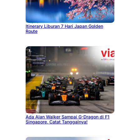
July 7, 2026
Itinerary Liburan 7 Hari Japan Golden
Route
August 13, 2025
Ada Alan Walker Sampai G-Dragon di F1
Singapore, Catat Tanggalnya!