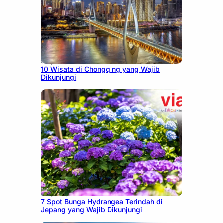
July 30, 2026
10 Wisata di Chongqing yang Wajib
Dikunjungi
July 23, 2026
7 Spot Bunga Hydrangea Terindah di
Jepang yang Wajib Dikunjungi