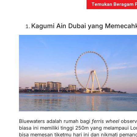
Temukan Beragam Pa
Kagumi Ain Dubai yang Memecah
Bluewaters adalah rumah bagi
ferris wheel
observ
biasa ini memiliki tinggi 250m yang melampaui L
bisa memesan tiketmu hari ini dan nikmati pemand