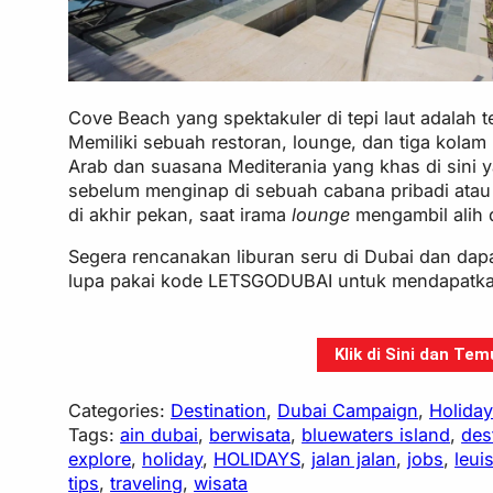
Cove Beach yang spektakuler di tepi laut adalah
Memiliki sebuah restoran, lounge, dan tiga kolam
Arab dan suasana Mediterania yang khas di sini y
sebelum menginap di sebuah cabana pribadi ata
di akhir pekan, saat irama
lounge
mengambil alih 
Segera rencanakan liburan seru di Dubai dan dapa
lupa pakai kode LETSGODUBAI untuk mendapatkan
Klik di Sini dan Te
Categories:
Destination
, 
Dubai Campaign
, 
Holida
Tags:
ain dubai
, 
berwisata
, 
bluewaters island
, 
des
explore
, 
holiday
, 
HOLIDAYS
, 
jalan jalan
, 
jobs
, 
leui
tips
, 
traveling
, 
wisata