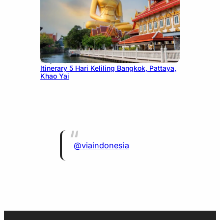
July 20, 2026
Itinerary 5 Hari Keliling Bangkok, Pattaya,
Khao Yai
@viaindonesia