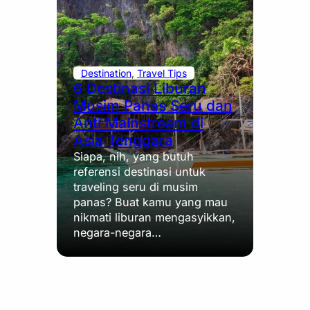
Destination
, 
Travel Tips
6 Destinasi Liburan
Musim Panas Seru dan
Anti Mainstream di
Asia Tenggara
Siapa, nih, yang butuh
referensi destinasi untuk
traveling seru di musim
panas? Buat kamu yang mau
nikmati liburan mengasyikkan,
negara-negara…