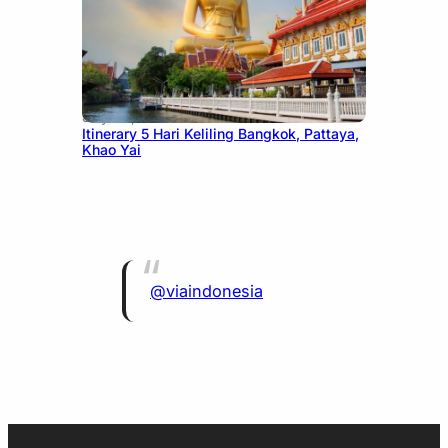
July 20, 2026
Itinerary 5 Hari Keliling Bangkok, Pattaya,
Khao Yai
@viaindonesia