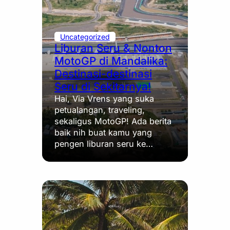
Uncategorized
Liburan Seru & Nonton
MotoGP di Mandalika:
Destinasi-destinasi
Seru di Sekitarnya!
Hai, Via Vrens yang suka
petualangan, traveling,
sekaligus MotoGP! Ada berita
baik nih buat kamu yang
pengen liburan seru ke…