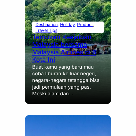
Destination
, 
Holiday
, 
Product
, 
Travel Tips
Temukan Keajaiban
Malaysia bersama
Malaysia Airlines di 6
Kota Ini
Buat kamu yang baru mau
coba liburan ke luar negeri,
negara-negara tetangga bisa
jadi permulaan yang pas.
Meski alam dan…