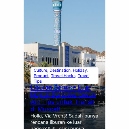
Culture
, 
Destination
, 
Holiday
, 
Product
, 
Travel Hacks
, 
Travel
Tips
Liburan Seru ke Luar
Negeri Bersama Oman
Air: Tips untuk Transit
di Muscat!
Holla, Via Vrens! Sudah punya
rencana liburan ke luar
negeri? Nih, kami punya