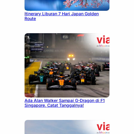
July 7, 2026
Itinerary Liburan 7 Hari Japan Golden
Route
August 13, 2025
Ada Alan Walker Sampai G-Dragon di F1
Singapore, Catat Tanggalnya!