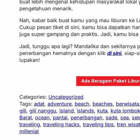
buat lebih mengenal kehidupan masyarakat lokal
pengetahuan menarik.
Nah, kabar baik buat kamu yang mau liburan ke
Cukup pesan tiket di sini, kamu bisa dapatkan h
juga super gampang dan praktis. Jadi, kamu bisa
Jadi, tunggu apa lagi? Mandalika dan sekitarnya p
penerbangan hematnya dengan klik
di sini
, siap-
lupakan!
Ada Beragam Paket Libura
Categories:
Uncategorized
Tags:
adat
, 
adventure
, 
beach
, 
beaches
, 
berwisata
gili
, 
gili nanggu
, 
island
, 
islands
, 
kuta
, 
kuta lombo
Barat
, 
ocean
, 
pantai
, 
penerbangan
, 
sade
, 
sea
, 
sel
traveling
, 
traveling hacks
, 
traveling tips
, 
tren wisa
millenial