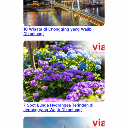
July 30, 2026
10 Wisata di Chongqing yang Wajib
Dikunjungi
July 23, 2026
7 Spot Bunga Hydrangea Terindah di
Jepang yang Wajib Dikunjungi