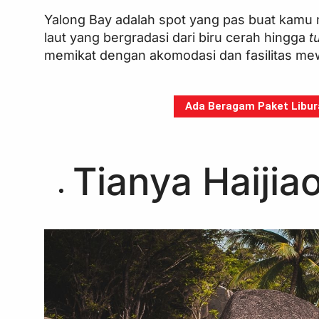
Yalong Bay adalah spot yang pas buat kamu 
laut yang bergradasi dari biru cerah hingga
t
memikat dengan akomodasi dan fasilitas me
Ada Beragam Paket Libura
Tianya Haijia