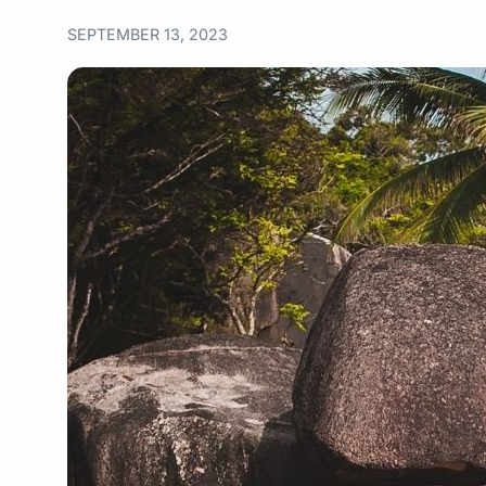
SEPTEMBER 13, 2023