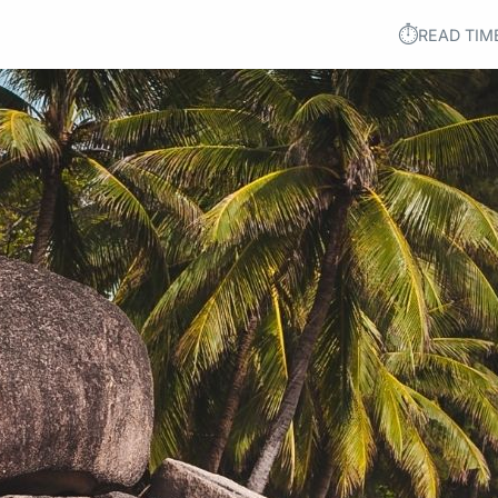
⏱︎
READ TIM