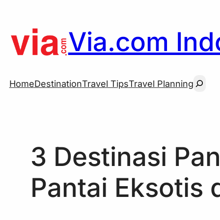
Skip
to
Via.com Indo
content
Searc
Home
Destination
Travel Tips
Travel Planning
3 Destinasi Pa
Pantai Eksotis 