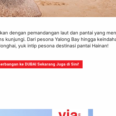
pakan dengan pemandangan laut dan pantai yang me
ens kunjungi. Dari pesona Yalong Bay hingga keindah
onghai, yuk intip pesona destinasi pantai Hainan!
erbangan ke DUBAI Sekarang Juga di Sini!