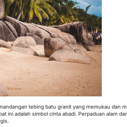
pemandangan tebing batu granit yang memukau dan 
pat ini adalah simbol cinta abadi. Perpaduan alam da
gis.