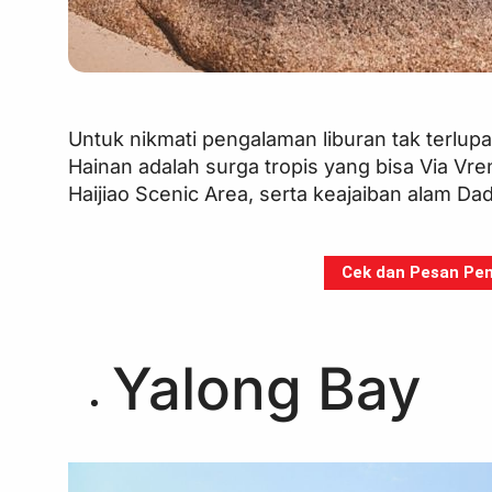
Untuk nikmati pengalaman liburan tak terlu
Hainan adalah surga tropis yang bisa Via Vr
Haijiao Scenic Area, serta keajaiban alam Dad
Cek dan Pesan Pen
Yalong Bay