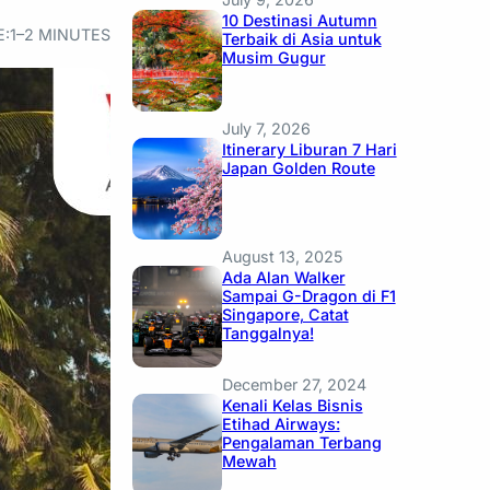
10 Destinasi Autumn
E:
1–2 MINUTES
Terbaik di Asia untuk
Musim Gugur
July 7, 2026
Itinerary Liburan 7 Hari
Japan Golden Route
August 13, 2025
Ada Alan Walker
Sampai G-Dragon di F1
Singapore, Catat
Tanggalnya!
December 27, 2024
Kenali Kelas Bisnis
Etihad Airways:
Pengalaman Terbang
Mewah