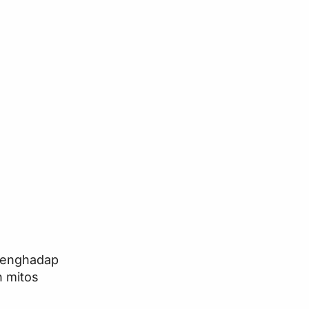
menghadap
n mitos