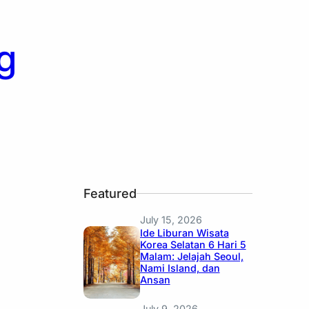
g
Featured
July 15, 2026
Ide Liburan Wisata
Korea Selatan 6 Hari 5
Malam: Jelajah Seoul,
Nami Island, dan
Ansan
July 9, 2026