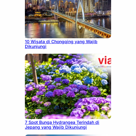
July 30, 2026
10 Wisata di Chongqing yang Wajib
Dikunjungi
July 23, 2026
7 Spot Bunga Hydrangea Terindah di
Jepang yang Wajib Dikunjungi