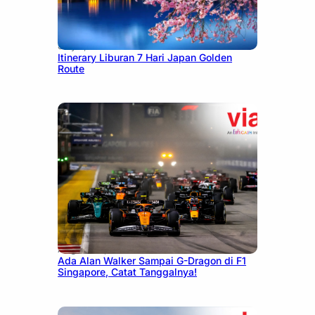
July 7, 2026
Itinerary Liburan 7 Hari Japan Golden
Route
August 13, 2025
Ada Alan Walker Sampai G-Dragon di F1
Singapore, Catat Tanggalnya!