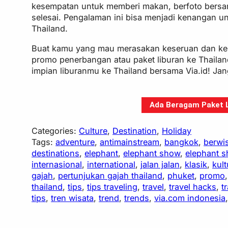
kesempatan untuk memberi makan, berfoto bersam
selesai. Pengalaman ini bisa menjadi kenangan u
Thailand.
Buat kamu yang mau merasakan keseruan dan keun
promo penerbangan atau paket liburan ke Thailan
impian liburanmu ke Thailand bersama Via.id! Ja
Ada Beragam Paket Li
Categories:
Culture
, 
Destination
, 
Holiday
Tags:
adventure
, 
antimainstream
, 
bangkok
, 
berwi
destinations
, 
elephant
, 
elephant show
, 
elephant s
internasional
, 
international
, 
jalan jalan
, 
klasik
, 
kult
gajah
, 
pertunjukan gajah thailand
, 
phuket
, 
promo
,
thailand
, 
tips
, 
tips traveling
, 
travel
, 
travel hacks
, 
t
tips
, 
tren wisata
, 
trend
, 
trends
, 
via.com indonesia