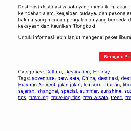
Destinasi-destinasi wisata yang menarik ini aka
keindahan alam, keajaiban budaya, dan pesona sej
hatimu yang mencari pengalaman yang berbeda d
kekayaan dan keunikan Tiongkok!
Untuk informasi lebih lanjut mengenai paket libura
Beragam Pro
Categories:
Culture
, 
Destination
, 
Holiday
Tags:
adventure
, 
berwisata
, 
China
, 
destinasi
, 
dest
Huishan Ancient
, 
jalan jalan
, 
leuisure
, 
liburan
, 
lih
sejarah
, 
shanghai
, 
special
, 
summer
, 
sunshine
, 
su
tips
, 
traveling
, 
traveling tips
, 
tren wisata
, 
trend
, 
tr