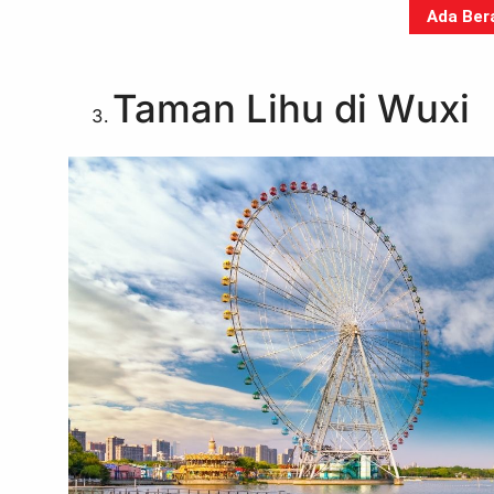
Ada Bera
Taman Lihu di Wuxi