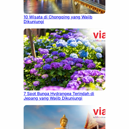
July 30, 2026
10 Wisata di Chongqing yang Wajib
Dikunjungi
July 23, 2026
7 Spot Bunga Hydrangea Terindah di
Jepang yang Wajib Dikunjungi