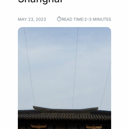
⏱︎
MAY 23, 2023
READ TIME:
2–3 MINUTES