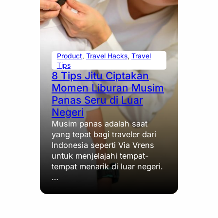
Product
, 
Travel Hacks
, 
Travel
Tips
8 Tips Jitu Ciptakan
Momen Liburan Musim
Panas Seru di Luar
Negeri
Musim panas adalah saat
yang tepat bagi traveler dari
Indonesia seperti Via Vrens
untuk menjelajahi tempat-
tempat menarik di luar negeri.
…