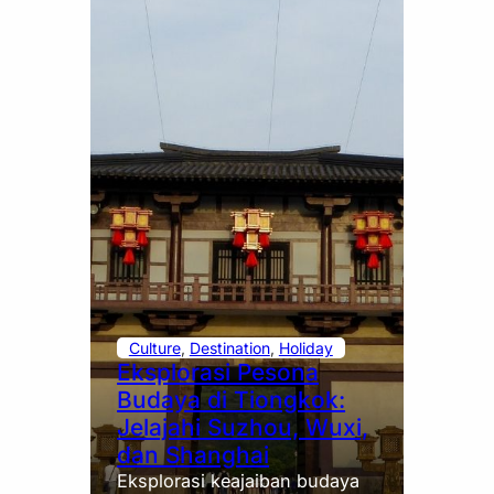
Culture
, 
Destination
, 
Holiday
Eksplorasi Pesona
Budaya di Tiongkok:
Jelajahi Suzhou, Wuxi,
dan Shanghai
Eksplorasi keajaiban budaya