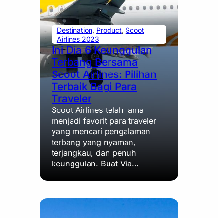
Destination
, 
Product
, 
Scoot
Airlines 2023
Ini Dia 6 Keunggulan
Terbang Bersama
Scoot Airlines: Pilihan
Terbaik Bagi Para
Traveler
Scoot Airlines telah lama
menjadi favorit para traveler
yang mencari pengalaman
terbang yang nyaman,
terjangkau, dan penuh
keunggulan. Buat Via…