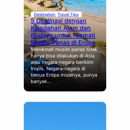
Destination
, 
Travel Tips
5 Destinasi dengan
Keindahan Alam dan
Budaya untuk Nikmati
Musim Panas di Eropa
Menikmati musim panas tidak
hanya bisa dilakukan di Asia
atau negara-negara beriklim
tropis. Negara-negara di
benua Eropa misalnya, punya
banyak…