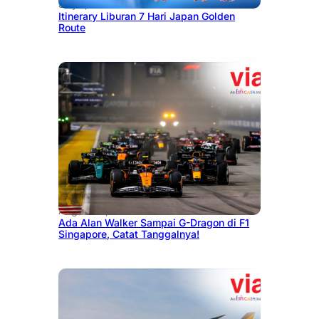
July 7, 2026
Itinerary Liburan 7 Hari Japan Golden
Route
August 13, 2025
Ada Alan Walker Sampai G-Dragon di F1
Singapore, Catat Tanggalnya!