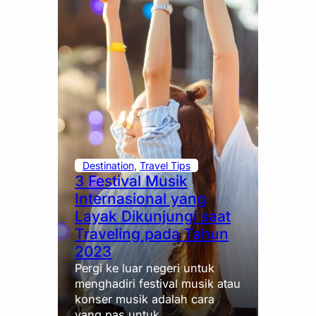
Destination
, 
Travel Tips
3 Festival Musik
Internasional yang
Layak Dikunjungi saat
Traveling pada Tahun
2023
Pergi ke luar negeri untuk
menghadiri festival musik atau
konser musik adalah cara
yang pas untuk