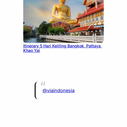
July 20, 2026
Itinerary 5 Hari Keliling Bangkok, Pattaya,
Khao Yai
@viaindonesia