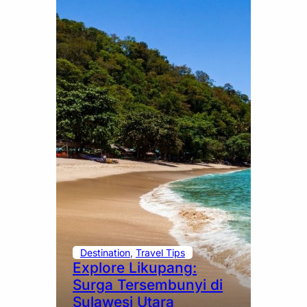
Destination
, 
Travel Tips
Explore Likupang:
Surga Tersembunyi di
Sulawesi Utara