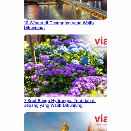
July 30, 2026
10 Wisata di Chongqing yang Wajib
Dikunjungi
July 23, 2026
7 Spot Bunga Hydrangea Terindah di
Jepang yang Wajib Dikunjungi