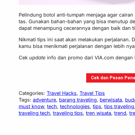
Pelindung botol anti-tumpah menjaga agar cairan 
tas. Gunakan bahan-bahan yang bisa menutup denga
dapat menampung cecerannya dengan baik dan ti
Nikmati tips ini saat akan melakukan perjalana
kamu bisa menikmati perjalanan dengan lebih nyam
Cek
update
info dan promo dari VIA.com dengan 
Cek dan Pesan Pener
Categories:
Travel Hacks
, 
Travel Tips
Tags:
adventure
, 
barang traveling
, 
berwisata
, 
bud
must know
, 
tech
, 
technologies
, 
tips
, 
tips traveling
traveling tech
, 
traveling tips
, 
tren wisata
, 
trend
, 
tr