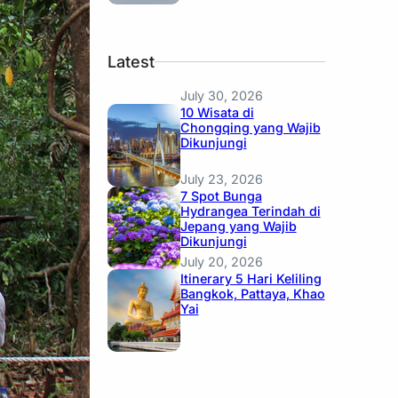
Latest
July 30, 2026
10 Wisata di
Chongqing yang Wajib
Dikunjungi
July 23, 2026
7 Spot Bunga
Hydrangea Terindah di
Jepang yang Wajib
Dikunjungi
July 20, 2026
Itinerary 5 Hari Keliling
Bangkok, Pattaya, Khao
Yai