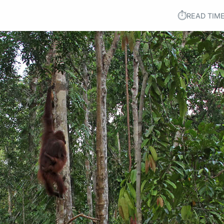
⏱︎
READ TIME