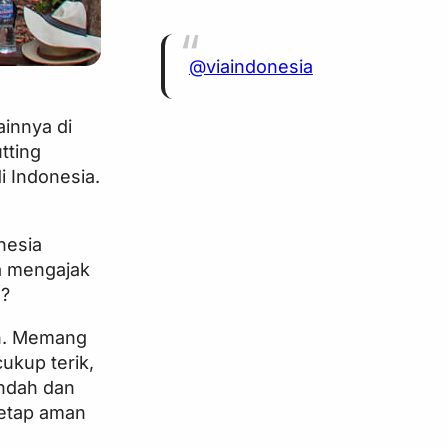
@viaindonesia
ainnya di
tting
 Indonesia.
nesia
a mengajak
a?
un. Memang
ukup terik,
indah dan
tetap aman