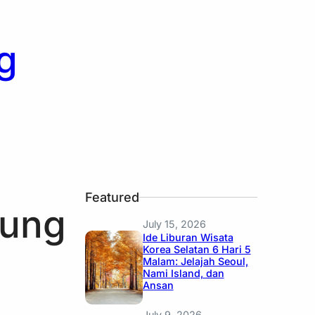
g
Featured
jung
July 15, 2026
Ide Liburan Wisata
Korea Selatan 6 Hari 5
Malam: Jelajah Seoul,
Nami Island, dan
Ansan
July 9, 2026