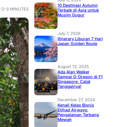
10 Destinasi Autumn
:
2–3 MINUTES
Terbaik di Asia untuk
Musim Gugur
July 7, 2026
Itinerary Liburan 7 Hari
Japan Golden Route
August 13, 2025
Ada Alan Walker
Sampai G-Dragon di F1
Singapore, Catat
Tanggalnya!
December 27, 2024
Kenali Kelas Bisnis
Etihad Airways:
Pengalaman Terbang
Mewah