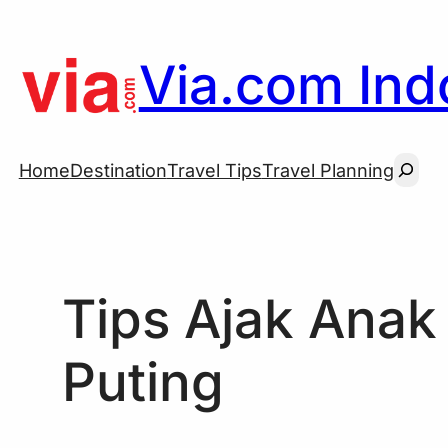
Skip
to
Via.com Indo
content
Searc
Home
Destination
Travel Tips
Travel Planning
Tips Ajak Anak
Puting