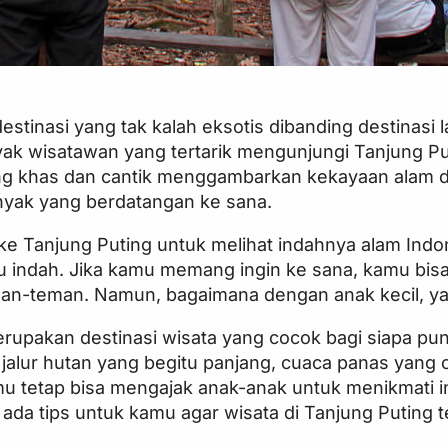
tinasi yang tak kalah eksotis dibanding destinasi l
nyak wisatawan yang tertarik mengunjungi Tanjung Pu
ng khas dan cantik menggambarkan kekayaan alam di
nyak yang berdatangan ke sana.
ke Tanjung Puting untuk melihat indahnya alam Indo
tu indah. Jika kamu memang ingin ke sana, kamu bis
eman-teman. Namun, bagaimana dengan anak kecil, y
erupakan destinasi wisata yang cocok bagi siapa p
jalur hutan yang begitu panjang, cuaca panas yang c
u tetap bisa mengajak anak-anak untuk menikmati 
 ada tips untuk kamu agar wisata di Tanjung Puting 