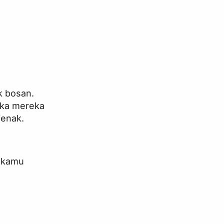
k bosan.
Jika mereka
jenak.
a kamu