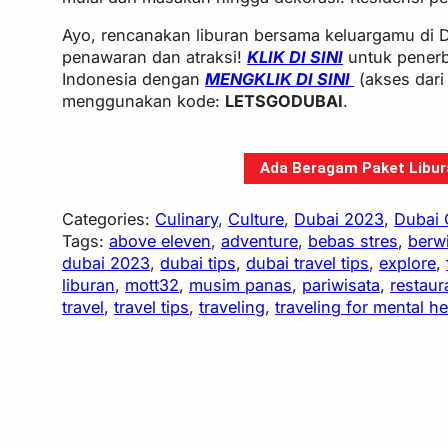
Ayo, rencanakan liburan bersama keluargamu di 
penawaran dan atraksi!
KLIK DI SINI
untuk penerb
Indonesia dengan
MENGKLIK DI SINI
(akses dari
menggunakan kode:
LETSGODUBAI
.
Ada Beragam Paket Libura
Categories:
Culinary
, 
Culture
, 
Dubai 2023
, 
Dubai
Tags:
above eleven
, 
adventure
, 
bebas stres
, 
berw
dubai 2023
, 
dubai tips
, 
dubai travel tips
, 
explore
, 
liburan
, 
mott32
, 
musim panas
, 
pariwisata
, 
restaur
travel
, 
travel tips
, 
traveling
, 
traveling for mental he