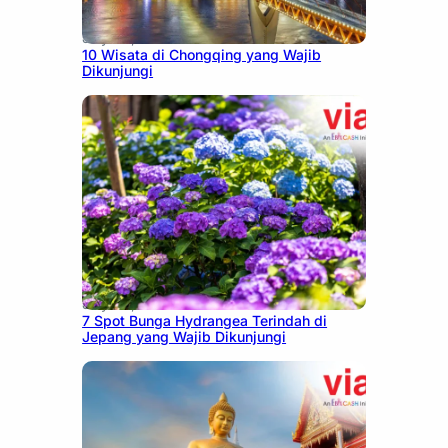
July 30, 2026
10 Wisata di Chongqing yang Wajib
Dikunjungi
July 23, 2026
7 Spot Bunga Hydrangea Terindah di
Jepang yang Wajib Dikunjungi