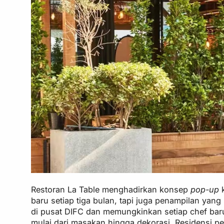
Restoran La Table menghadirkan konsep
pop-up
k
baru setiap tiga bulan, tapi juga penampilan yan
di pusat DIFC dan memungkinkan setiap chef ba
mulai dari masakan hingga dekorasi. Residensi p