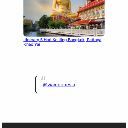
July 20, 2026
Itinerary 5 Hari Keliling Bangkok, Pattaya,
Khao Yai
@viaindonesia