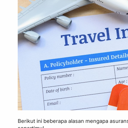
Berikut ini beberapa alasan mengapa asuran
sepertimu!