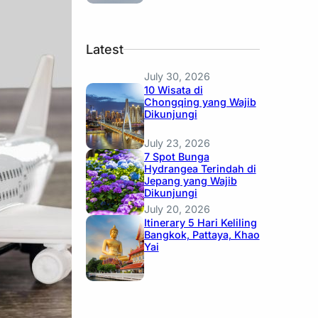
Latest
July 30, 2026
10 Wisata di
Chongqing yang Wajib
Dikunjungi
July 23, 2026
7 Spot Bunga
Hydrangea Terindah di
Jepang yang Wajib
Dikunjungi
July 20, 2026
Itinerary 5 Hari Keliling
Bangkok, Pattaya, Khao
Yai