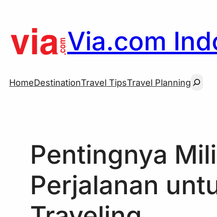
Skip
to
Via.com Indo
content
Searc
Home
Destination
Travel Tips
Travel Planning
Pentingnya Mili
Perjalanan unt
Traveling