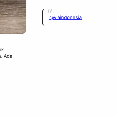
@viaindonesia
ak
n. Ada