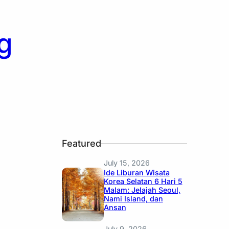
g
Featured
July 15, 2026
Ide Liburan Wisata
Korea Selatan 6 Hari 5
Malam: Jelajah Seoul,
Nami Island, dan
Ansan
July 9, 2026