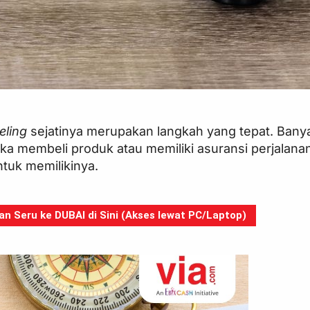
veling
sejatinya merupakan langkah yang tepat. Bany
ka membeli produk atau memiliki asuransi perjalana
tuk memilikinya.
n Seru ke DUBAI di Sini (Akses lewat PC/Laptop)