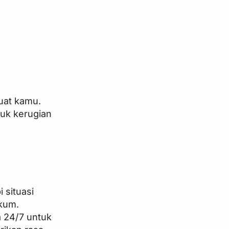
uat kamu.
tuk kerugian
 situasi
ukum.
a 24/7 untuk