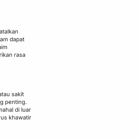
atalkan
lam dapat
aim
ikan rasa
tau sakit
g penting.
ahal di luar
rus khawatir