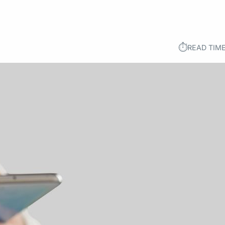
⏱︎
READ TIME