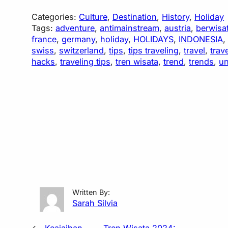
Categories:
Culture
, 
Destination
, 
History
, 
Holiday
Tags:
adventure
, 
antimainstream
, 
austria
, 
berwisa
france
, 
germany
, 
holiday
, 
HOLIDAYS
, 
INDONESIA
,
swiss
, 
switzerland
, 
tips
, 
tips traveling
, 
travel
, 
trav
hacks
, 
traveling tips
, 
tren wisata
, 
trend
, 
trends
, 
un
Written By:
Sarah Silvia