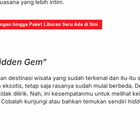
uasana yang lebih intim.
gan hingga Paket Liburan Seru Ada di Sini
idden Gem
”
 destinasi wisata yang sudah terkenal dan itu-itu s
 eksotis, tetap saja rasanya sudah mulai berbeda. D
idak dilirik. Nah, ini kesempatanmu untuk melihat k
 Cobalah kunjungi atau bahkan temukan sendiri
hid