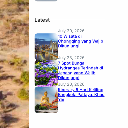
Latest
July 30, 2026
10 Wisata di
Chongqing yang Wajib
Dikunjungi
July 23, 2026
7 Spot Bunga
Hydrangea Terindah di
Jepang yang Wajib
Dikunjungi
July 20, 2026
Itinerary 5 Hari Keliling
Bangkok, Pattaya, Khao
Yai