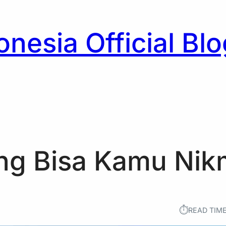
nesia Official Blo
h
ng Bisa Kamu Nik
⏱︎
READ TIME