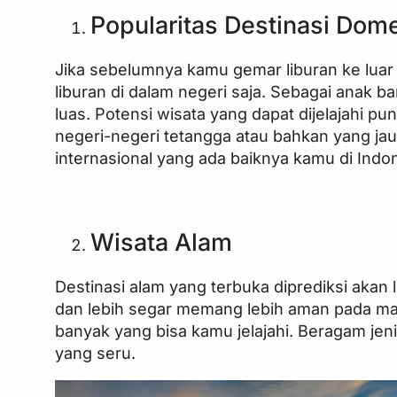
Popularitas Destinasi Dome
Jika sebelumnya kamu gemar liburan ke luar
liburan di dalam negeri saja. Sebagai anak 
luas. Potensi wisata yang dapat dijelajahi p
negeri-negeri tetangga atau bahkan yang ja
internasional yang ada baiknya kamu di Indo
Wisata Alam
Destinasi alam yang terbuka diprediksi akan l
dan lebih segar memang lebih aman pada mas
banyak yang bisa kamu jelajahi. Beragam jeni
yang seru.