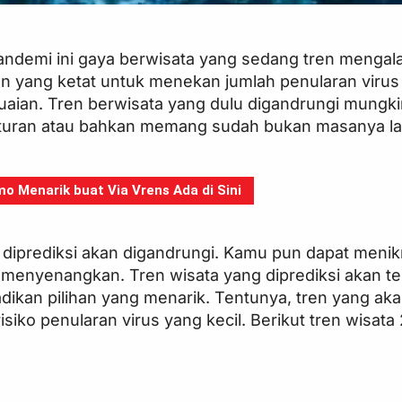
andemi ini gaya berwisata yang sedang tren mengal
n yang ketat untuk menekan jumlah penularan virus 
ian. Tren berwisata yang dulu digandrungi mungkin
aturan atau bahkan memang sudah bukan masanya la
 Menarik buat Via Vrens Ada di Sini
a diprediksi akan digandrungi. Kamu pun dapat meni
menyenangkan. Tren wisata yang diprediksi akan ter
adikan pilihan yang menarik. Tentunya, tren yang ak
isiko penularan virus yang kecil. Berikut tren wisat