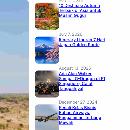
10 Destinasi Autumn
Terbaik di Asia untuk
Musim Gugur
July 7, 2026
Itinerary Liburan 7 Hari
Japan Golden Route
August 13, 2025
Ada Alan Walker
Sampai G-Dragon di F1
Singapore, Catat
Tanggalnya!
December 27, 2024
Kenali Kelas Bisnis
Etihad Airways:
Pengalaman Terbang
Mewah