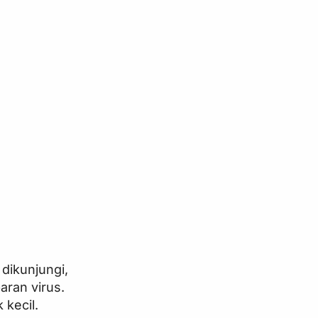
 dikunjungi,
aran virus.
 kecil.