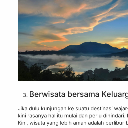
Berwisata bersama Keluar
Jika dulu kunjungan ke suatu destinasi wajar
kini rasanya hal itu mulai dan perlu dihindar
Kini, wisata yang lebih aman adalah berlibur