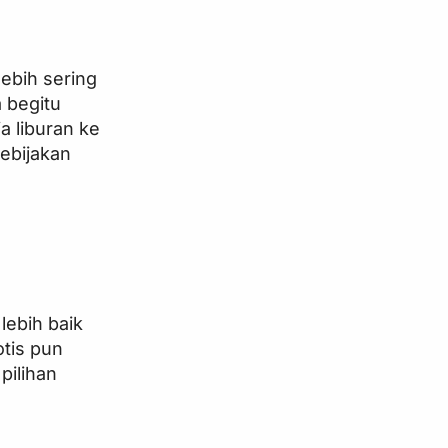
ebih sering
 begitu
a liburan ke
ebijakan
lebih baik
tis pun
pilihan