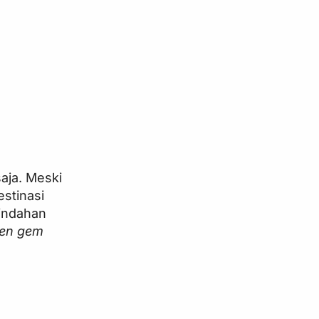
aja. Meski
estinasi
eindahan
den gem