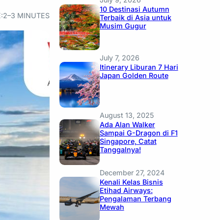
10 Destinasi Autumn
:
2–3 MINUTES
Terbaik di Asia untuk
Musim Gugur
July 7, 2026
Itinerary Liburan 7 Hari
Japan Golden Route
August 13, 2025
Ada Alan Walker
Sampai G-Dragon di F1
Singapore, Catat
Tanggalnya!
December 27, 2024
Kenali Kelas Bisnis
Etihad Airways:
Pengalaman Terbang
Mewah