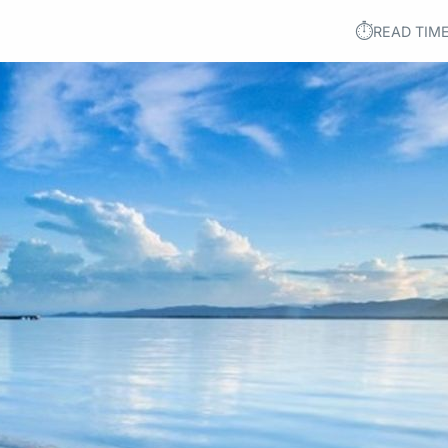
⏱︎
READ TIME