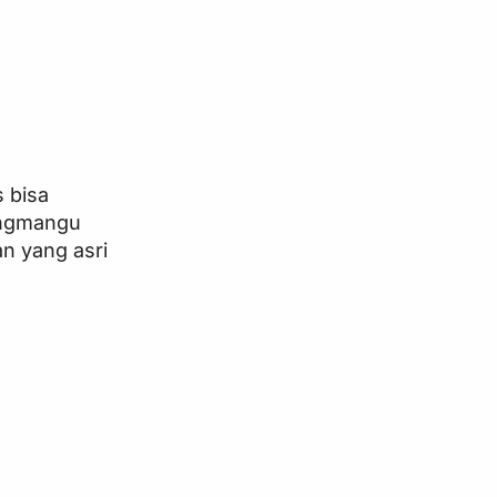
 bisa
angmangu
an yang asri