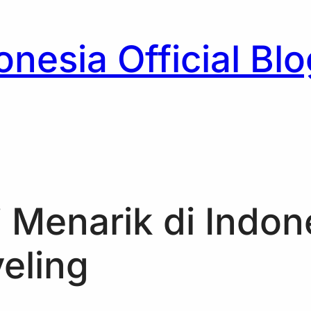
nesia Official Blo
h
 Menarik di Indon
eling