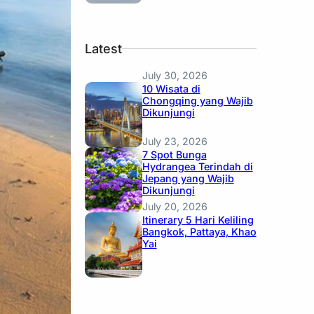
Latest
July 30, 2026
10 Wisata di
Chongqing yang Wajib
Dikunjungi
July 23, 2026
7 Spot Bunga
Hydrangea Terindah di
Jepang yang Wajib
Dikunjungi
July 20, 2026
Itinerary 5 Hari Keliling
Bangkok, Pattaya, Khao
Yai