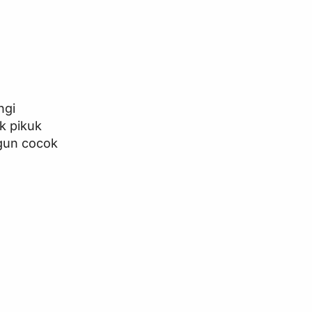
ngi
k pikuk
ngun cocok