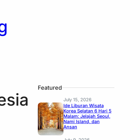
g
Featured
esia
July 15, 2026
Ide Liburan Wisata
Korea Selatan 6 Hari 5
Malam: Jelajah Seoul,
Nami Island, dan
Ansan
July 9, 2026