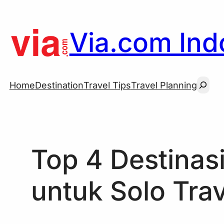
Skip
to
Via.com Indo
content
Searc
Home
Destination
Travel Tips
Travel Planning
Top 4 Destinasi
untuk Solo Trav