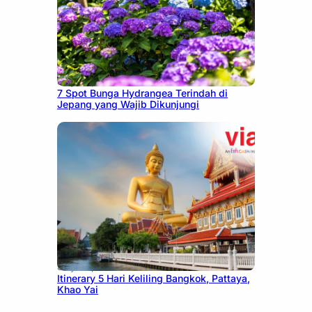
July 23, 2026
7 Spot Bunga Hydrangea Terindah di
Jepang yang Wajib Dikunjungi
July 20, 2026
Itinerary 5 Hari Keliling Bangkok, Pattaya,
Khao Yai