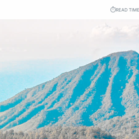
⏱︎
READ TIME