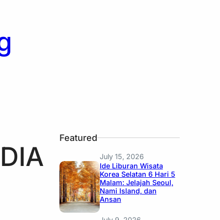
g
Featured
DIA
July 15, 2026
Ide Liburan Wisata
Korea Selatan 6 Hari 5
Malam: Jelajah Seoul,
Nami Island, dan
Ansan
July 9, 2026