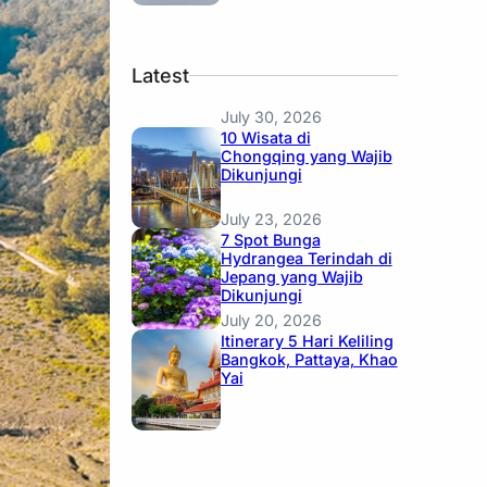
Latest
July 30, 2026
10 Wisata di
Chongqing yang Wajib
Dikunjungi
July 23, 2026
7 Spot Bunga
Hydrangea Terindah di
Jepang yang Wajib
Dikunjungi
July 20, 2026
Itinerary 5 Hari Keliling
Bangkok, Pattaya, Khao
Yai