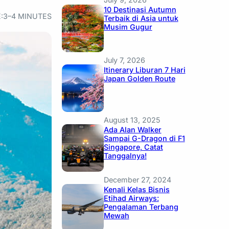
10 Destinasi Autumn
:
3–4 MINUTES
Terbaik di Asia untuk
Musim Gugur
July 7, 2026
Itinerary Liburan 7 Hari
Japan Golden Route
August 13, 2025
Ada Alan Walker
Sampai G-Dragon di F1
Singapore, Catat
Tanggalnya!
December 27, 2024
Kenali Kelas Bisnis
Etihad Airways:
Pengalaman Terbang
Mewah