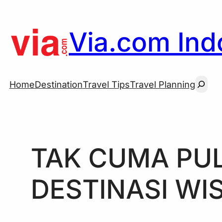
Skip
to
Via.com Indo
content
Searc
Home
Destination
Travel Tips
Travel Planning
TAK CUMA PUL
DESTINASI WIS