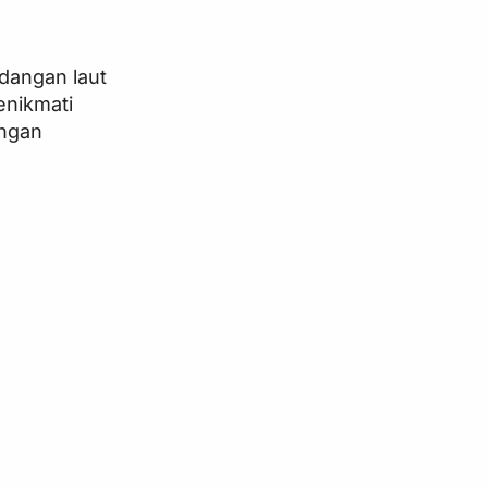
dangan laut
enikmati
engan