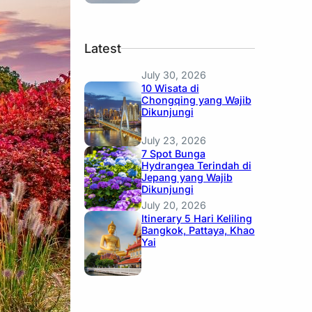
Latest
July 30, 2026
10 Wisata di
Chongqing yang Wajib
Dikunjungi
July 23, 2026
7 Spot Bunga
Hydrangea Terindah di
Jepang yang Wajib
Dikunjungi
July 20, 2026
Itinerary 5 Hari Keliling
Bangkok, Pattaya, Khao
Yai