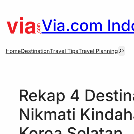
Skip
to
Via.com Indo
content
Searc
Home
Destination
Travel Tips
Travel Planning
Rekap 4 Destin
Nikmati Kinda
Korea Selatan