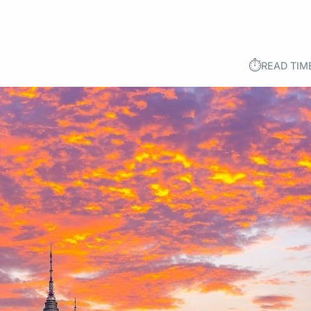
⏱︎
READ TIM