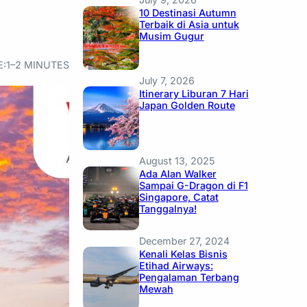
10 Destinasi Autumn
Terbaik di Asia untuk
Musim Gugur
E:
1–2 MINUTES
July 7, 2026
Itinerary Liburan 7 Hari
Japan Golden Route
August 13, 2025
Ada Alan Walker
Sampai G-Dragon di F1
Singapore, Catat
Tanggalnya!
December 27, 2024
Kenali Kelas Bisnis
Etihad Airways:
Pengalaman Terbang
Mewah