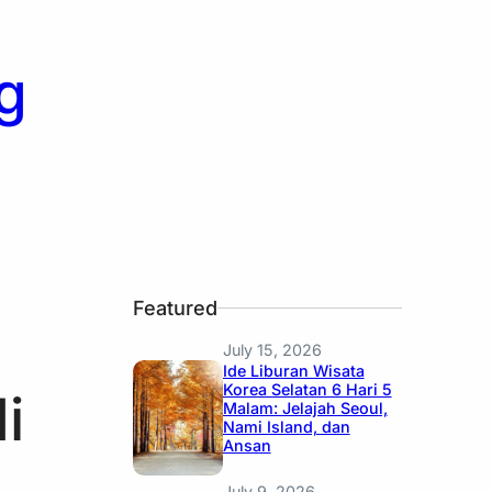
g
Featured
July 15, 2026
Ide Liburan Wisata
Korea Selatan 6 Hari 5
i
Malam: Jelajah Seoul,
Nami Island, dan
Ansan
July 9, 2026