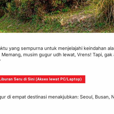
ktu yang sempurna untuk menjelajahi keindahan al
Memang, musim gugur udh lewat, Vrens! Tapi, gak
?
buran Seru di Sini (Akses lewat PC/Laptop)
ur di empat destinasi menakjubkan: Seoul, Busan, N