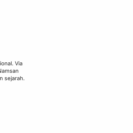
onal. Via
 Namsan
 sejarah.