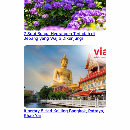
July 23, 2026
7 Spot Bunga Hydrangea Terindah di
Jepang yang Wajib Dikunjungi
July 20, 2026
Itinerary 5 Hari Keliling Bangkok, Pattaya,
Khao Yai