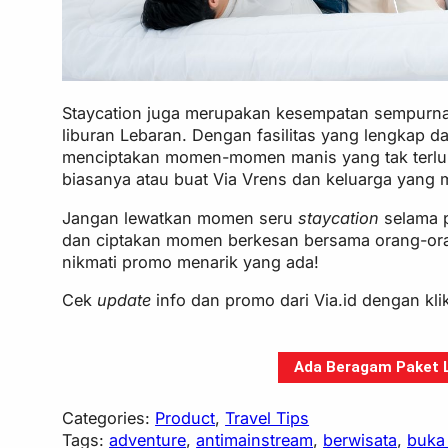
Staycation juga merupakan kesempatan sempurna
liburan Lebaran. Dengan fasilitas yang lengkap dan
menciptakan momen-momen manis yang tak terlupa
biasanya atau buat Via Vrens dan keluarga yang 
Jangan lewatkan momen seru
staycation
selama p
dan ciptakan momen berkesan bersama orang-ora
nikmati promo menarik yang ada!
Cek
update
info dan promo dari Via.id dengan kl
Ada Beragam Paket Li
Categories:
Product
, 
Travel Tips
Tags:
adventure
, 
antimainstream
, 
berwisata
, 
buka