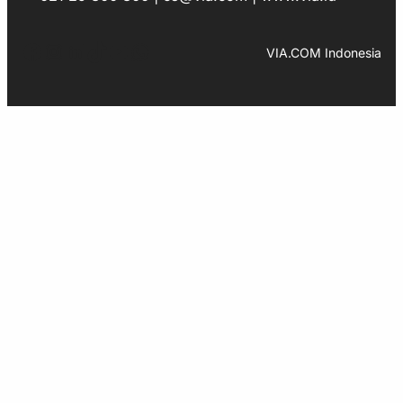
Facebook
Instagram
LinkedIn
TikTok
YouTube
WhatsApp
VIA.COM Indonesia