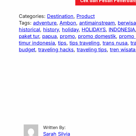
Cek dan Pesan Penerbanga
Categories:
Destination
, 
Product
Tags:
adventure
, 
Ambon
, 
antimainstream
, 
berwisa
historical
, 
history
, 
holiday
, 
HOLIDAYS
, 
INDONESIA
paket tur
, 
papua
, 
promo
, 
promo domestik
, 
promo 
timur indonesia
, 
tips
, 
tips traveling
, 
trans nusa
, 
tr
budget
, 
traveling hacks
, 
traveling tips
, 
tren wisata
Written By:
Sarah Silvia