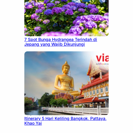
July 23, 2026
7 Spot Bunga Hydrangea Terindah di
Jepang yang Wajib Dikunjungi
July 20, 2026
Itinerary 5 Hari Keliling Bangkok, Pattaya,
Khao Yai