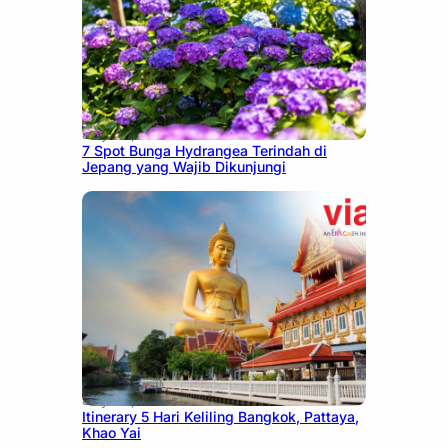
July 23, 2026
7 Spot Bunga Hydrangea Terindah di
Jepang yang Wajib Dikunjungi
July 20, 2026
Itinerary 5 Hari Keliling Bangkok, Pattaya,
Khao Yai