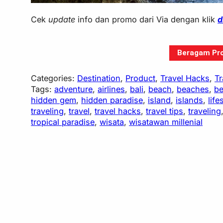
Cek
update
info dan promo dari Via dengan klik
d
Beragam Pro
Categories:
Destination
, 
Product
, 
Travel Hacks
, 
Tr
Tags:
adventure
, 
airlines
, 
bali
, 
beach
, 
beaches
, 
be
hidden gem
, 
hidden paradise
, 
island
, 
islands
, 
life
traveling
, 
travel
, 
travel hacks
, 
travel tips
, 
traveling
tropical paradise
, 
wisata
, 
wisatawan millenial