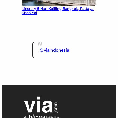
July 20, 2026
Itinerary 5 Hari Keliling Bangkok, Pattaya,
Khao Yai
@viaindonesia