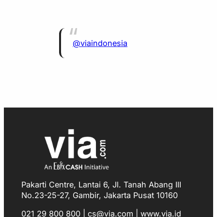
@viaindonesia
Pakarti Centre, Lantai 6, Jl. Tanah Abang III
No.23-25-27, Gambir, Jakarta Pusat 10160
021 29 800 800 | cs@via.com | www.via.id