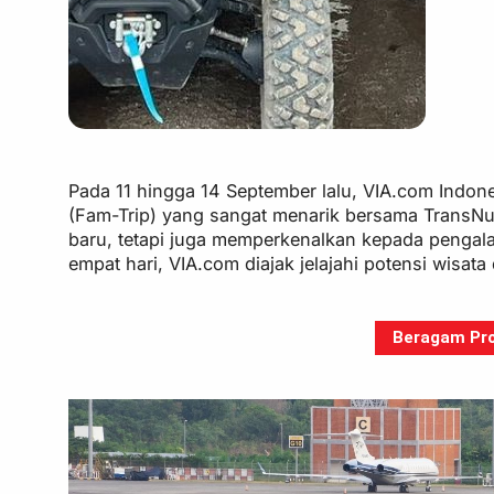
Pada 11 hingga 14 September lalu, VIA.com Indon
(Fam-Trip) yang sangat menarik bersama TransNus
baru, tetapi juga memperkenalkan kepada penga
empat hari, VIA.com diajak jelajahi potensi wisata
Beragam Pro