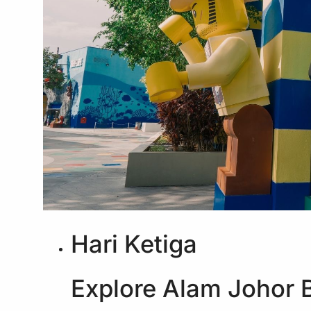
Hari Ketiga
Explore Alam Johor 