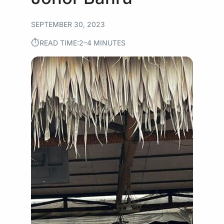
SEPTEMBER 30, 2023
⏱︎
READ TIME:
2–4 MINUTES