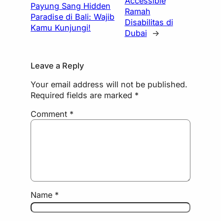
Accessible
Payung Sang Hidden
Ramah
Paradise di Bali: Wajib
Disabilitas di
Kamu Kunjungi!
Dubai
→
Leave a Reply
Your email address will not be published.
Required fields are marked
*
Comment
*
Name
*