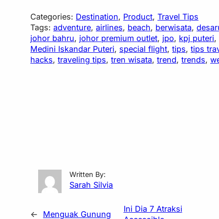
Categories:
Destination
, 
Product
, 
Travel Tips
Tags:
adventure
, 
airlines
, 
beach
, 
berwisata
, 
desar
johor bahru
, 
johor premium outlet
, 
jpo
, 
kpj puteri
,
Medini Iskandar Puteri
, 
special flight
, 
tips
, 
tips tra
hacks
, 
traveling tips
, 
tren wisata
, 
trend
, 
trends
, 
we
Written By:
Sarah Silvia
Ini Dia 7 Atraksi
←
Menguak Gunung