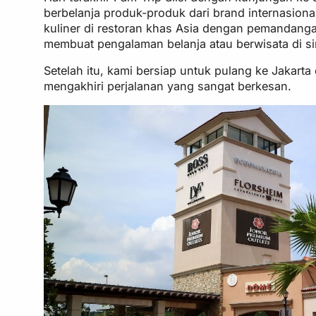
berbelanja produk-produk dari brand internasion
kuliner di restoran khas Asia dengan pemandan
membuat pengalaman belanja atau berwisata di sin
Setelah itu, kami bersiap untuk pulang ke Jak
mengakhiri perjalanan yang sangat berkesan.