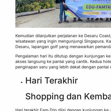
Kemudian dilanjutkan perjalanan ke Desaru Coa
wisatawan yang ingin mengunjungi Singapura. Ka
Desaru, lapangan golf yang menawarkan pemanda
Pengalaman hari itu ditutup dengan kunjungan ke
akses langsung ke pantai yang cantik. Kedua hote
penginapan seru yang lebih dekat dengan pantai 
Hari Terakhir
Shopping dan Kembal
Hari terakhir Fam-Trip diisi dengan kunjungan k