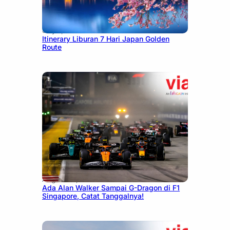
July 7, 2026
Itinerary Liburan 7 Hari Japan Golden
Route
August 13, 2025
Ada Alan Walker Sampai G-Dragon di F1
Singapore, Catat Tanggalnya!