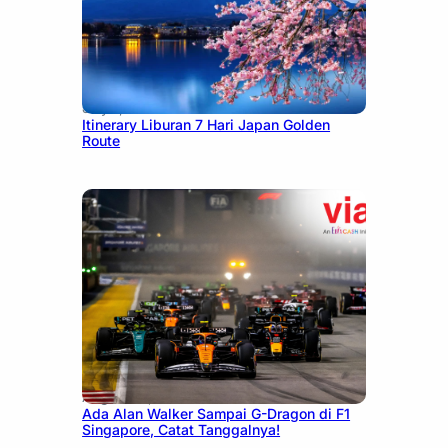
July 7, 2026
Itinerary Liburan 7 Hari Japan Golden
Route
August 13, 2025
Ada Alan Walker Sampai G-Dragon di F1
Singapore, Catat Tanggalnya!