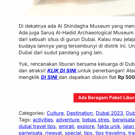
Di dekatnya ada Al Shindagha Museum yang meng
Ada juga Saruq Al-Hadid Archaeological Museum 
dari sebuah situs di gurun Dubai. Kalau mau je
budaya lainnya yang tersembunyi di distrik ini. U
Dubai dari sudut pandang yang lain.
Yuk, rencanakan liburan bersama keluarga di Dub
dan atraksi!
KLIK DI SINI
untuk penerbangan! Ata
mengklik
DI SINI
dan dapatkan diskon flat
Rp 50
Ada Beragam Paket Libura
Categories:
Culture
, 
Destination
, 
Dubai 2023
, 
Dub
Tags:
activities
, 
adventure
, 
bebas stres
, 
berwisata
dubai travel tips
, 
emirati
, 
explore
, 
fakta unik
, 
jalan
pariwisata
, 
riwayat
, 
special
, 
tips
, 
tips traveling
, 
tra