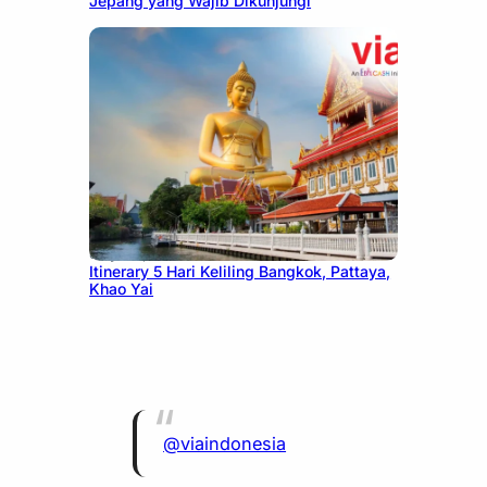
Jepang yang Wajib Dikunjungi
July 20, 2026
Itinerary 5 Hari Keliling Bangkok, Pattaya,
Khao Yai
@viaindonesia