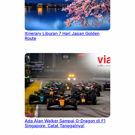
July 7, 2026
Itinerary Liburan 7 Hari Japan Golden
Route
August 13, 2025
Ada Alan Walker Sampai G-Dragon di F1
Singapore, Catat Tanggalnya!