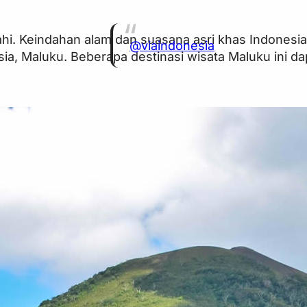
jahi. Keindahan alam dan suasana asri khas Indonesi
@viaindonesia
a, Maluku. Beberapa destinasi wisata Maluku ini da