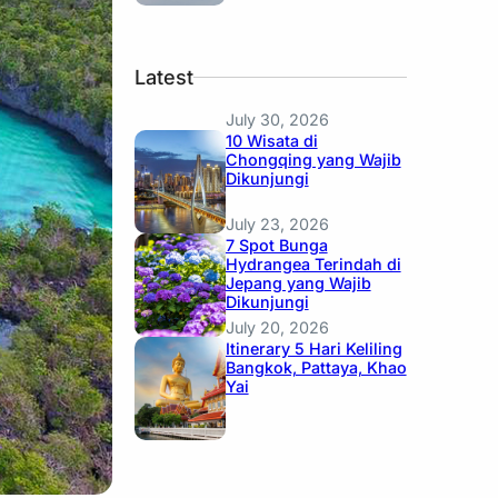
Latest
July 30, 2026
10 Wisata di
Chongqing yang Wajib
Dikunjungi
July 23, 2026
7 Spot Bunga
Hydrangea Terindah di
Jepang yang Wajib
Dikunjungi
July 20, 2026
Itinerary 5 Hari Keliling
Bangkok, Pattaya, Khao
Yai