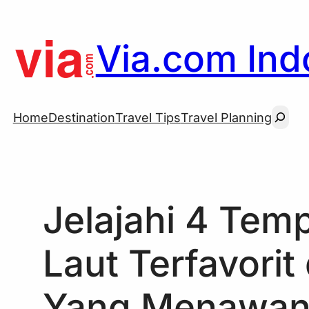
Skip
to
Via.com Indo
content
Searc
Home
Destination
Travel Tips
Travel Planning
Jelajahi 4 Tem
Laut Terfavori
Yang Menawa