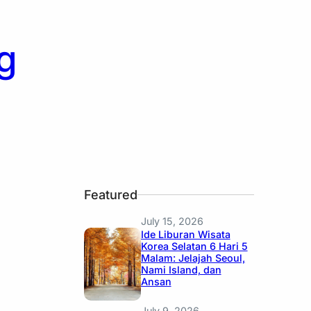
g
Featured
July 15, 2026
Ide Liburan Wisata
Korea Selatan 6 Hari 5
Malam: Jelajah Seoul,
Nami Island, dan
Ansan
July 9, 2026