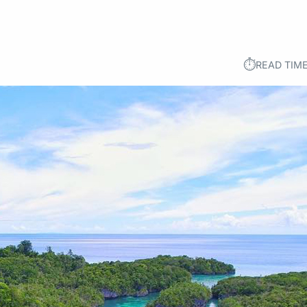
⏱︎
READ TIME