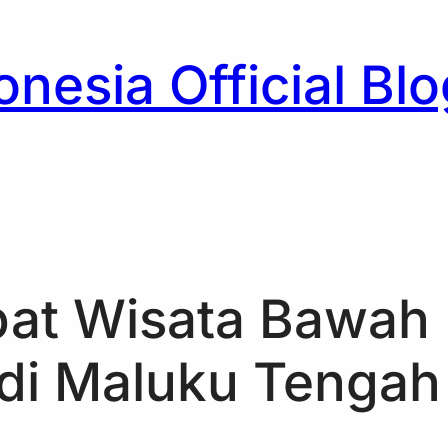
nesia Official Blo
h
pat Wisata Bawah
t di Maluku Tengah
n