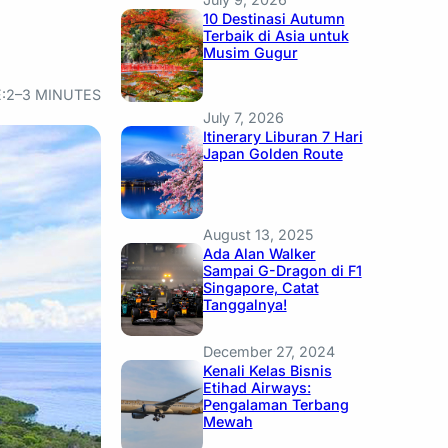
10 Destinasi Autumn
Terbaik di Asia untuk
Musim Gugur
:
2–3 MINUTES
July 7, 2026
Itinerary Liburan 7 Hari
Japan Golden Route
August 13, 2025
Ada Alan Walker
Sampai G-Dragon di F1
Singapore, Catat
Tanggalnya!
December 27, 2024
Kenali Kelas Bisnis
Etihad Airways:
Pengalaman Terbang
Mewah