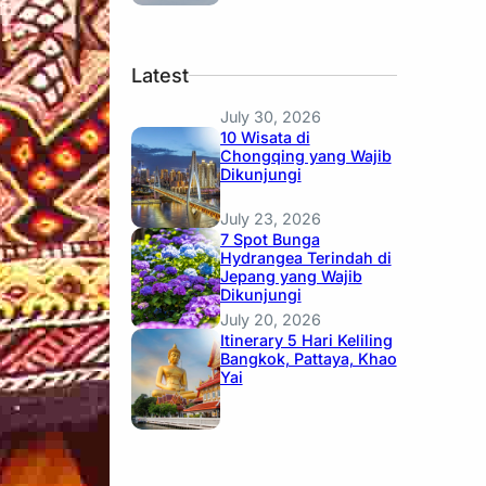
Latest
July 30, 2026
10 Wisata di
Chongqing yang Wajib
Dikunjungi
July 23, 2026
7 Spot Bunga
Hydrangea Terindah di
Jepang yang Wajib
Dikunjungi
July 20, 2026
Itinerary 5 Hari Keliling
Bangkok, Pattaya, Khao
Yai