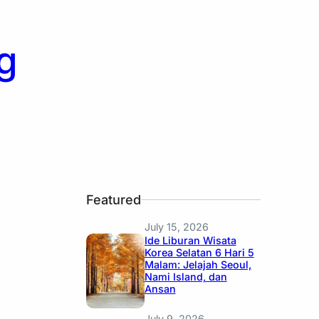
g
Featured
July 15, 2026
Ide Liburan Wisata
Korea Selatan 6 Hari 5
Malam: Jelajah Seoul,
Nami Island, dan
Ansan
July 9, 2026