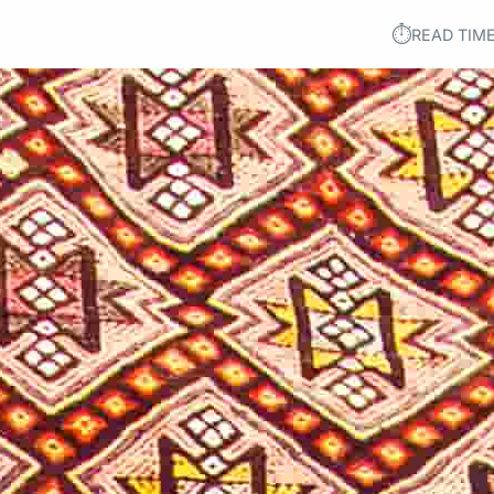
⏱︎
READ TIME