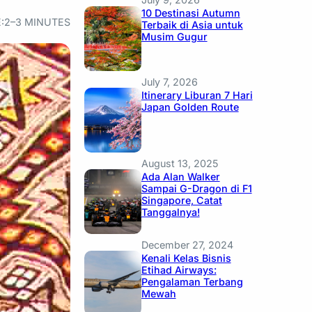
10 Destinasi Autumn
:
2–3 MINUTES
Terbaik di Asia untuk
Musim Gugur
July 7, 2026
Itinerary Liburan 7 Hari
Japan Golden Route
August 13, 2025
Ada Alan Walker
Sampai G-Dragon di F1
Singapore, Catat
Tanggalnya!
December 27, 2024
Kenali Kelas Bisnis
Etihad Airways:
Pengalaman Terbang
Mewah