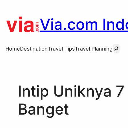
Skip
to
Via.com Indo
content
Searc
Home
Destination
Travel Tips
Travel Planning
Intip Uniknya 7
Banget