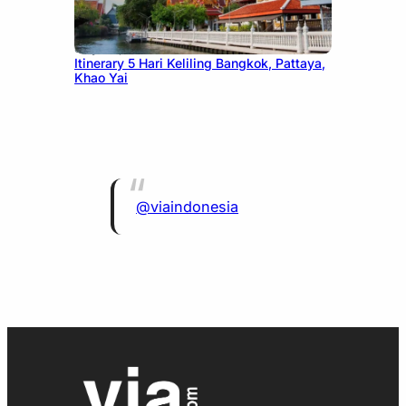
July 20, 2026
Itinerary 5 Hari Keliling Bangkok, Pattaya,
Khao Yai
@viaindonesia