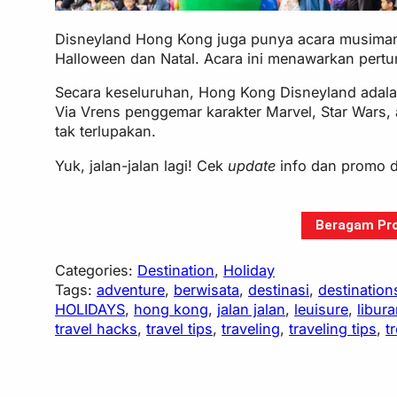
Disneyland Hong Kong juga punya acara musiman 
Halloween dan Natal. Acara ini menawarkan pert
Secara keseluruhan, Hong Kong Disneyland adal
Via Vrens penggemar karakter Marvel, Star Wars,
tak terlupakan.
Yuk, jalan-jalan lagi! Cek
update
info dan promo d
Beragam Pro
Categories:
Destination
, 
Holiday
Tags:
adventure
, 
berwisata
, 
destinasi
, 
destination
HOLIDAYS
, 
hong kong
, 
jalan jalan
, 
leuisure
, 
libur
travel hacks
, 
travel tips
, 
traveling
, 
traveling tips
, 
t