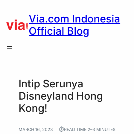
Skip
to
Via.com Indonesia
content
Official Blog
Intip Serunya
Disneyland Hong
Kong!
⏱︎
MARCH 16, 2023
READ TIME:
2–3 MINUTES