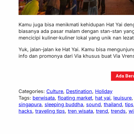
Kamu juga bisa menikmati kehidupan Hat Yai den
biasanya ada pasar malam dengan stan-stan yang m
mencicipi kuliner-kuliner lokal yang unik nan le
Yuk, jalan-jalan ke Hat Yai. Kamu bisa mengunju
info dan promonya dari Via khusus buat Via Vren
Ada Bera
Categories:
Culture
, 
Destination
, 
Holiday
Tags:
berwisata
, 
floating market
, 
hat yai
, 
leuisure
,
singapura
, 
sleeping buddha
, 
sound
, 
thailand
, 
tips
hacks
, 
traveling tips
, 
tren wisata
, 
trend
, 
trends
, 
wi