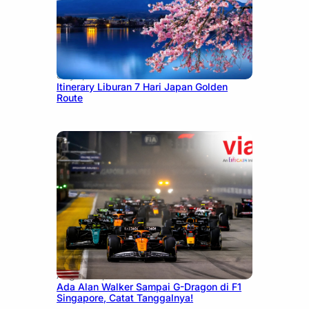
July 7, 2026
Itinerary Liburan 7 Hari Japan Golden
Route
August 13, 2025
Ada Alan Walker Sampai G-Dragon di F1
Singapore, Catat Tanggalnya!