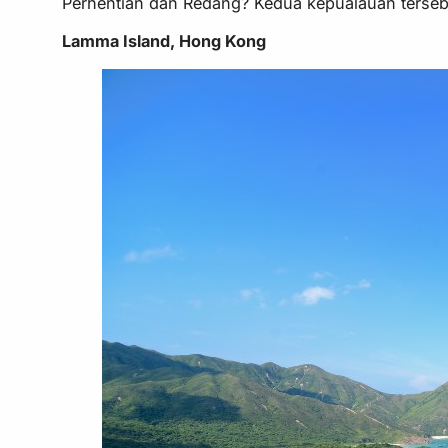
Perhentian dan Redang? Kedua kepualauan terse
Lamma Island, Hong Kong