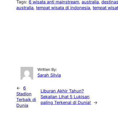
Tags:
6 wisata anti mainstream
, 
australia
, 
destinas
australia
, 
tempat wisata di indonesia
, 
tempat wisat
Written By:
Sarah Silvia
←
6
Liburan Akhir Tahun?
Stadion
Sekalian Lihat 5 Lukisan
Terbaik di
paling Terkenal di Dunia!
→
Dunia