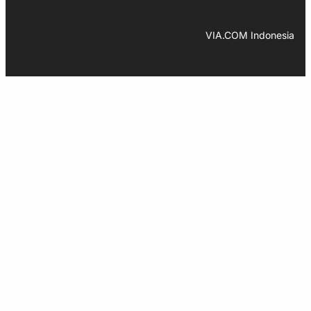
Facebook
Instagram
LinkedIn
TikTok
YouTube
WhatsApp
VIA.COM Indonesia