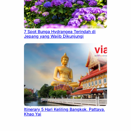
July 23, 2026
7 Spot Bunga Hydrangea Terindah di
Jepang yang Wajib Dikunjungi
July 20, 2026
Itinerary 5 Hari Keliling Bangkok, Pattaya,
Khao Yai