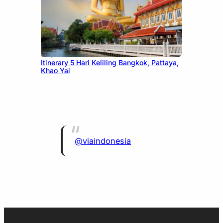
July 20, 2026
Itinerary 5 Hari Keliling Bangkok, Pattaya,
Khao Yai
@viaindonesia