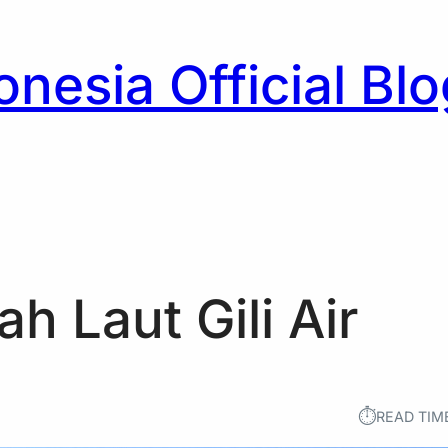
nesia Official Blo
h
 Laut Gili Air
⏱︎
READ TIM