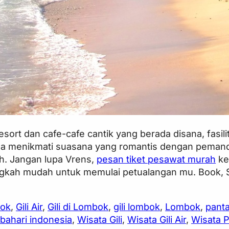
resort dan cafe-cafe cantik yang berada disana, fasi
a menikmati suasana yang romantis dengan pemandanga
ih. Jangan lupa Vrens,
pesan tiket pesawat murah
ke
ngkah mudah untuk memulai petualangan mu. Book, 
bok
, 
Gili Air
, 
Gili di Lombok
, 
gili lombok
, 
Lombok
, 
panta
 bahari indonesia
, 
Wisata Gili
, 
Wisata Gili Air
, 
Wisata P