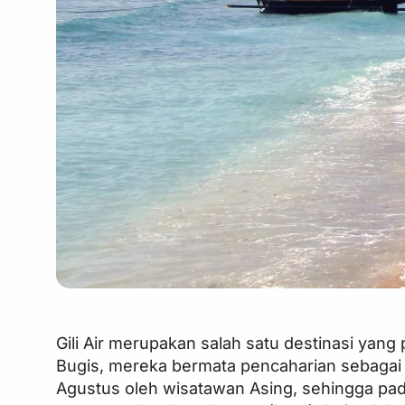
Gili Air merupakan salah satu destinasi yang
Bugis, mereka bermata pencaharian sebagai
Agustus oleh wisatawan Asing, sehingga pad