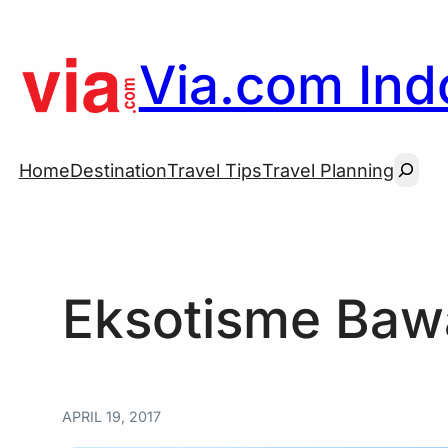
Skip
to
Via.com Indo
content
Searc
Home
Destination
Travel Tips
Travel Planning
Eksotisme Bawah
APRIL 19, 2017