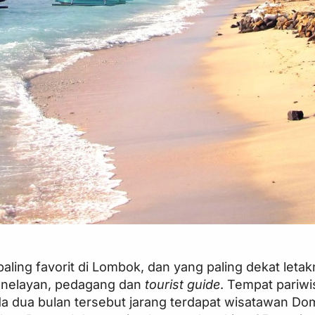
 paling favorit di Lombok, dan yang paling dekat let
 nelayan, pedagang dan
tourist guide
. Tempat pariwis
a dua bulan tersebut jarang terdapat wisatawan Dom