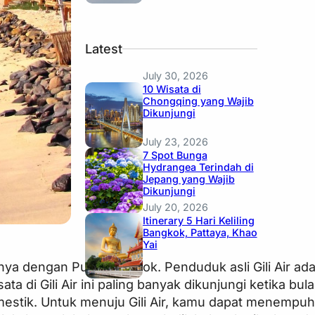
Latest
July 30, 2026
10 Wisata di
Chongqing yang Wajib
Dikunjungi
July 23, 2026
7 Spot Bunga
Hydrangea Terindah di
Jepang yang Wajib
Dikunjungi
July 20, 2026
Itinerary 5 Hari Keliling
Bangkok, Pattaya, Khao
Yai
aknya dengan Pulau Lombok. Penduduk asli Gili Air ad
ata di Gili Air ini paling banyak dikunjungi ketika bula
estik. Untuk menuju Gili Air, kamu dapat menempuh