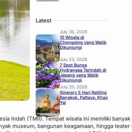
Latest
July 30, 2026
10 Wisata di
Chongqing yang Wajib
Dikunjungi
July 23, 2026
7 Spot Bunga
Hydrangea Terindah di
Jepang yang Wajib
Dikunjungi
July 20, 2026
Itinerary 5 Hari Keliling
Bangkok, Pattaya, Khao
Yai
sia Indah (TMII). Tempat wisata ini memiliki banya
an banyak museum, bangunan keagamaan, hingga teat