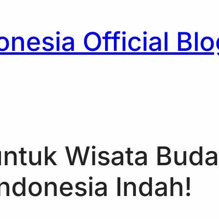
nesia Official Blo
h
untuk Wisata Bud
Indonesia Indah!