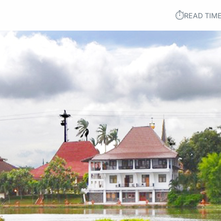
⏱︎
READ TIME