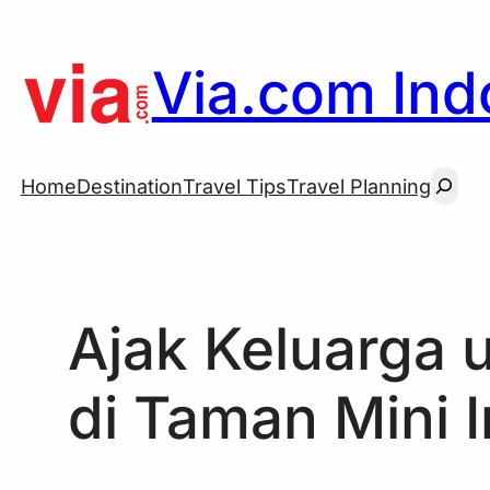
Skip
to
Via.com Indo
content
Searc
Home
Destination
Travel Tips
Travel Planning
Ajak Keluarga 
di Taman Mini 