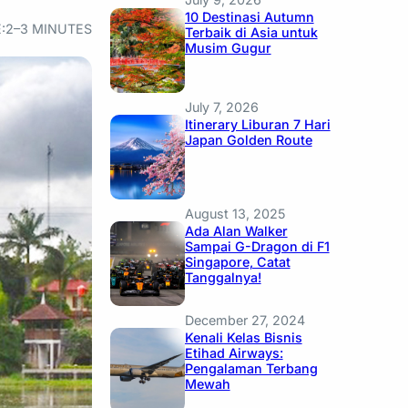
10 Destinasi Autumn
:
2–3 MINUTES
Terbaik di Asia untuk
Musim Gugur
July 7, 2026
Itinerary Liburan 7 Hari
Japan Golden Route
August 13, 2025
Ada Alan Walker
Sampai G-Dragon di F1
Singapore, Catat
Tanggalnya!
December 27, 2024
Kenali Kelas Bisnis
Etihad Airways:
Pengalaman Terbang
Mewah