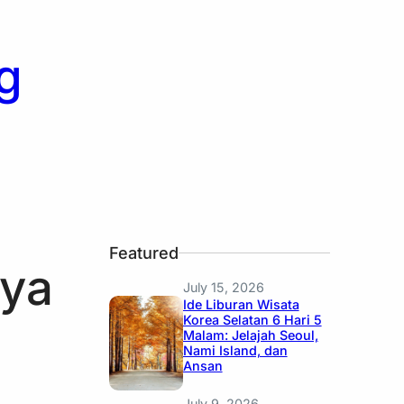
g
Featured
aya
July 15, 2026
Ide Liburan Wisata
Korea Selatan 6 Hari 5
Malam: Jelajah Seoul,
Nami Island, dan
Ansan
July 9, 2026