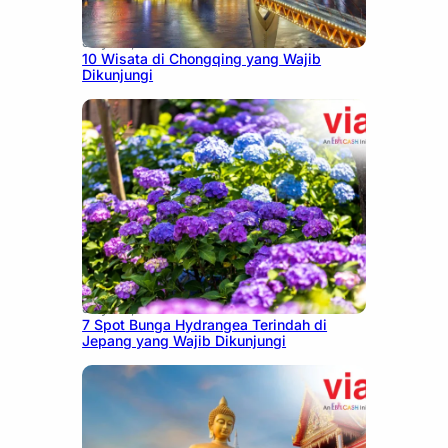
July 30, 2026
10 Wisata di Chongqing yang Wajib
Dikunjungi
July 23, 2026
7 Spot Bunga Hydrangea Terindah di
Jepang yang Wajib Dikunjungi