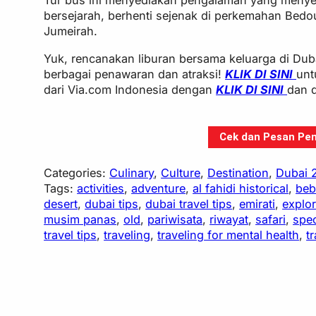
Tur bus ini menyediakan pengalaman yang menye
bersejarah, berhenti sejenak di perkemahan Bedou
Jumeirah.
Yuk, rencanakan liburan bersama keluarga di Du
berbagai penawaran dan atraksi!
KLIK DI SINI
unt
dari Via.com Indonesia dengan
KLIK DI SINI
dan 
Cek dan Pesan Pen
Categories:
Culinary
, 
Culture
, 
Destination
, 
Dubai 
Tags:
activities
, 
adventure
, 
al fahidi historical
, 
beb
desert
, 
dubai tips
, 
dubai travel tips
, 
emirati
, 
explo
musim panas
, 
old
, 
pariwisata
, 
riwayat
, 
safari
, 
spec
travel tips
, 
traveling
, 
traveling for mental health
, 
t