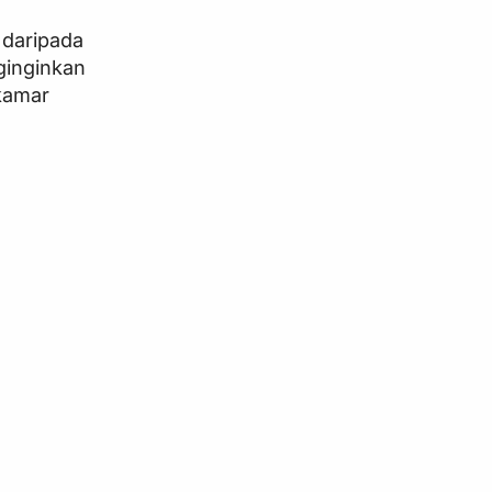
 daripada
nginginkan
kamar