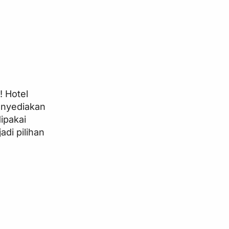
! Hotel
menyediakan
ipakai
di pilihan