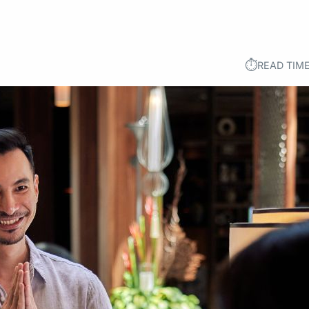
⏱︎
READ TIME