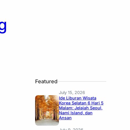
g
Featured
July 15, 2026
Ide Liburan Wisata
Korea Selatan 6 Hari 5
Malam: Jelajah Seoul,
Nami Island, dan
Ansan
July 9, 2026