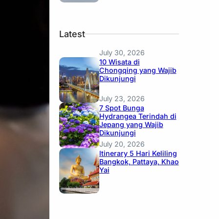
Latest
July 30, 2026
10 Wisata di
Chongqing yang Wajib
Dikunjungi
July 23, 2026
7 Spot Bunga
Hydrangea Terindah di
Jepang yang Wajib
Dikunjungi
July 20, 2026
Itinerary 5 Hari Keliling
Bangkok, Pattaya, Khao
Yai