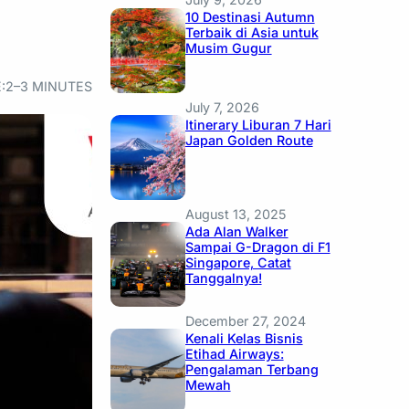
10 Destinasi Autumn
Terbaik di Asia untuk
Musim Gugur
:
2–3 MINUTES
July 7, 2026
Itinerary Liburan 7 Hari
Japan Golden Route
August 13, 2025
Ada Alan Walker
Sampai G-Dragon di F1
Singapore, Catat
Tanggalnya!
December 27, 2024
Kenali Kelas Bisnis
Etihad Airways:
Pengalaman Terbang
Mewah