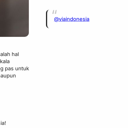
@viaindonesia
alah hal
skala
g pas untuk
 maupun
ia!