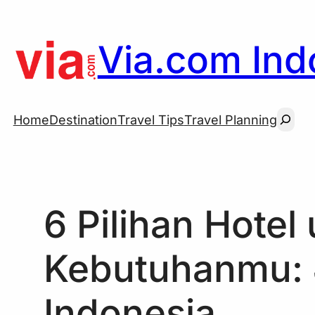
Skip
to
Via.com Indo
content
Searc
Home
Destination
Travel Tips
Travel Planning
6 Pilihan Hotel
Kebutuhanmu: 
Indonesia